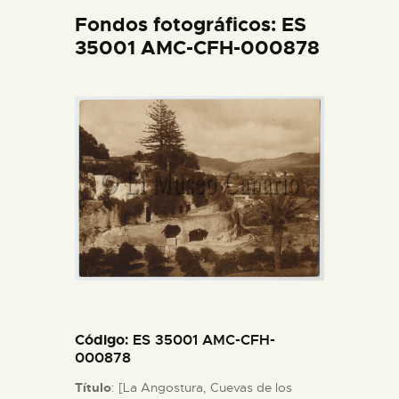
DIDÁCTICA
Fondos fotográficos: ES
35001 AMC-CFH-000878
ESPAÑOL
PREPARAR LA VISITA
ACTIVIDADES
█
EL MUSEO
COLECCIONES
Código
: ES 35001 AMC-CFH-
000878
Título
: [La Angostura, Cuevas de los
DIDÁCTICA