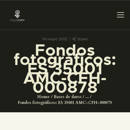
14 mayo 2012
Share
Fondos
PREPARAR LA VISITA
fotográficos:
ES 35001
ACTIVIDADES
AMC-CFH-
000878
█
Home
Bases de datos
...
EL MUSEO
Fondos fotográficos: ES 35001 AMC-CFH-000878
COLECCIONES