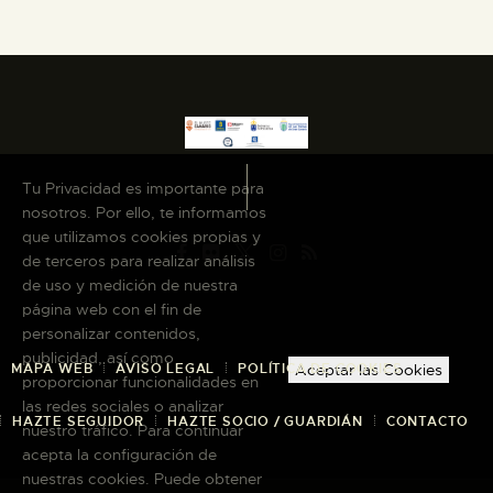
Tu Privacidad es importante para
nosotros. Por ello, te informamos
que utilizamos cookies propias y
de terceros para realizar análisis
de uso y medición de nuestra
página web con el fin de
personalizar contenidos,
publicidad, así como
MAPA WEB
AVISO LEGAL
POLÍTICA DE COOKIES
Aceptar las Cookies
proporcionar funcionalidades en
las redes sociales o analizar
HAZTE SEGUIDOR
HAZTE SOCIO / GUARDIÁN
CONTACTO
nuestro tráfico. Para continuar
acepta la configuración de
nuestras cookies. Puede obtener