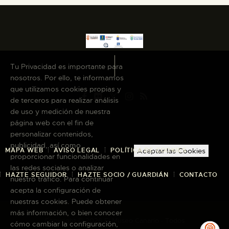
Tu Privacidad es importante para
nosotros. Por ello, te informamos
que utilizamos cookies propias y
de terceros para realizar análisis
de uso y medición de nuestra
página web con el fin de
personalizar contenidos,
publicidad, así como
MAPA WEB
AVISO LEGAL
POLÍTICA DE COOKIES
Aceptar las Cookies
proporcionar funcionalidades en
las redes sociales o analizar
HAZTE SEGUIDOR
HAZTE SOCIO / GUARDIÁN
CONTACTO
nuestro tráfico. Para continuar
acepta la configuración de
nuestras cookies. Puede obtener
más información, o bien conocer
Copyright © 2026 El Museo Canario · Todos
cómo cambiar la configuración,