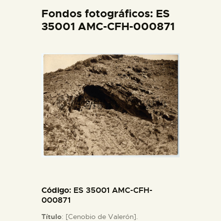
DIDÁCTICA
Fondos fotográficos: ES
35001 AMC-CFH-000871
ESPAÑOL
PREPARAR LA VISITA
ACTIVIDADES
█
EL MUSEO
COLECCIONES
Código
: ES 35001 AMC-CFH-
000871
DIDÁCTICA
Título
: [Cenobio de Valerón].