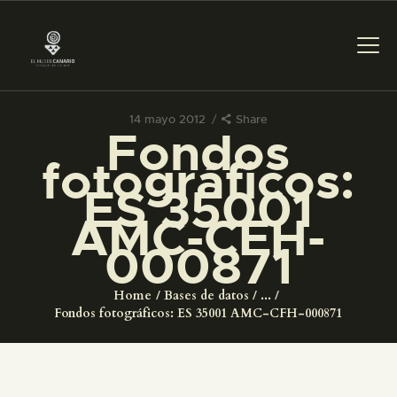
14 mayo 2012
Share
Fondos
PREPARAR LA VISITA
fotográficos:
ES 35001
ACTIVIDADES
AMC-CFH-
000871
█
Home
Bases de datos
...
EL MUSEO
Fondos fotográficos: ES 35001 AMC-CFH-000871
COLECCIONES