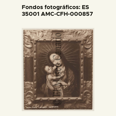
DIDÁCTICA
Fondos fotográficos: ES
35001 AMC-CFH-000857
ESPAÑOL
PREPARAR LA VISITA
ACTIVIDADES
█
EL MUSEO
COLECCIONES
DIDÁCTICA