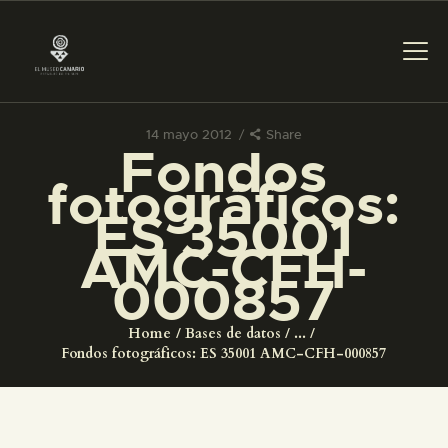
14 mayo 2012
Share
Fondos
PREPARAR LA VISITA
fotográficos:
ES 35001
ACTIVIDADES
AMC-CFH-
000857
█
Home
Bases de datos
...
EL MUSEO
Fondos fotográficos: ES 35001 AMC-CFH-000857
COLECCIONES