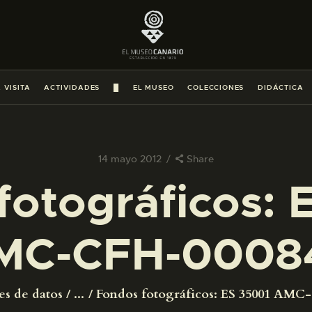
PREPARAR LA VISITA
ACTIVIDADES
 VISITA
ACTIVIDADES
█
EL MUSEO
COLECCIONES
DIDÁCTICA
█
EL MUSEO
14 mayo 2012
Share
fotográficos: 
COLECCIONES
MC-CFH-0008
DIDÁCTICA
ESPAÑOL
es de datos
...
Fondos fotográficos: ES 35001 AMC