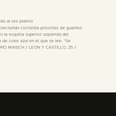
do al oro platino
olectando cochinilla provistas de guantes
n la esquina superior izquierda del
 de color azul en el que se lee: "Se
ORO MAISCH / LEON Y CASTILLO, 25 /