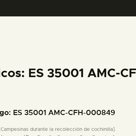
PREPARAR LA VISITA
ACTIVIDADES
█
EL MUSEO
ficos: ES 35001 AMC-
COLECCIONES
DIDÁCTICA
igo
: ES 35001 AMC-CFH-000849
ESPAÑOL
 [Campesinas durante la recolección de cochinilla].