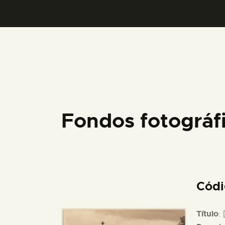
Fondos fotográ
Cód
Título
: