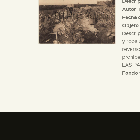
Descri
Autor
:
Fecha d
Objeto 
Descri
y ropa 
reverso
prohib
LAS PA
Fondo 