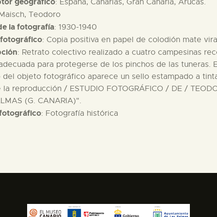
ptor geográfico
: España, Canarias, Gran Canaria, Arucas.
 Maisch, Teodoro
e la fotografía
: 1930-1940
fotográfico
: Copia positiva en papel de colodión mate vira
pción
: Retrato colectivo realizado a cuatro campesinas rec
adecuada para protegerse de los pinchos de las tuneras. E
 del objeto fotográfico aparece un sello estampado a tinta
e la reproducción / ESTUDIO FOTOGRÁFICO / DE / TEOD
LMAS (G. CANARIA)".
fotográfico
: Fotografía histórica