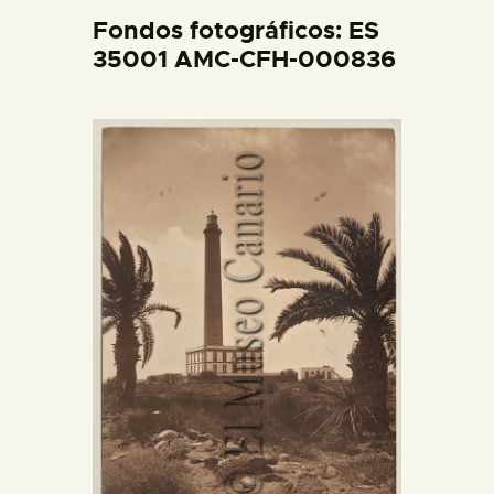
DIDÁCTICA
Fondos fotográficos: ES
35001 AMC-CFH-000836
ESPAÑOL
PREPARAR LA VISITA
ACTIVIDADES
█
EL MUSEO
COLECCIONES
DIDÁCTICA