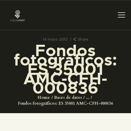
14 mayo 2012
Share
Fondos
PREPARAR LA VISITA
fotográficos:
ES 35001
ACTIVIDADES
AMC-CFH-
000836
█
Home
Bases de datos
...
EL MUSEO
Fondos fotográficos: ES 35001 AMC-CFH-000836
COLECCIONES