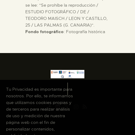
se lee: "Se prohíbe la reproducción /
ESTUDIO FOTOGRÁFICO / DE /
TEODORO MAISCH / LEON Y CASTILLO,
25 / LAS PALMAS (G. CANARIA)".
Fondo fotográfico
: Fotografía histórica
Tu Privacidad es importante para
nosotros. Por ello, te informamos
que utilizamos cookies propias y
de terceros para realizar análisis
de uso y medición de nuestra
página web con el fin de
personalizar contenidos,