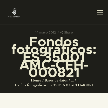
14 mayo 2012
Share
Fondos
PREPARAR LA VISITA
fotográficos:
ES 35001
ACTIVIDADES
AMC-CFH-
000821
█
Home
Bases de datos
...
EL MUSEO
Fondos fotográficos: ES 35001 AMC-CFH-000821
COLECCIONES