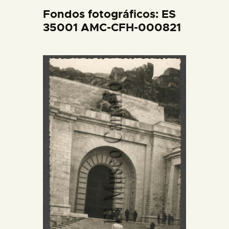
DIDÁCTICA
Fondos fotográficos: ES
35001 AMC-CFH-000821
ESPAÑOL
PREPARAR LA VISITA
ACTIVIDADES
█
EL MUSEO
COLECCIONES
DIDÁCTICA