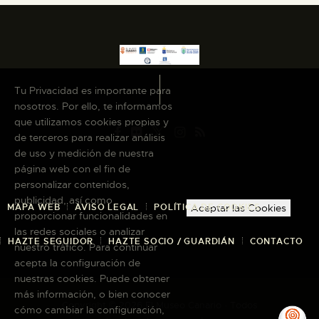
Tu Privacidad es importante para
nosotros. Por ello, te informamos
que utilizamos cookies propias y
de terceros para realizar análisis
de uso y medición de nuestra
página web con el fin de
personalizar contenidos,
publicidad, así como
MAPA WEB
AVISO LEGAL
POLÍTICA DE COOKIES
Aceptar las Cookies
proporcionar funcionalidades en
las redes sociales o analizar
HAZTE SEGUIDOR
HAZTE SOCIO / GUARDIÁN
CONTACTO
nuestro tráfico. Para continuar
acepta la configuración de
nuestras cookies. Puede obtener
más información, o bien conocer
Copyright © 2026 El Museo Canario · Todos
cómo cambiar la configuración,