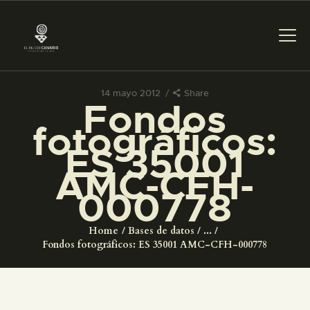
14 mayo 2012
Share
Fondos
PREPARAR LA VISITA
fotográficos:
ES 35001
ACTIVIDADES
AMC-CFH-
000778
█
Home
Bases de datos
...
EL MUSEO
Fondos fotográficos: ES 35001 AMC-CFH-000778
COLECCIONES