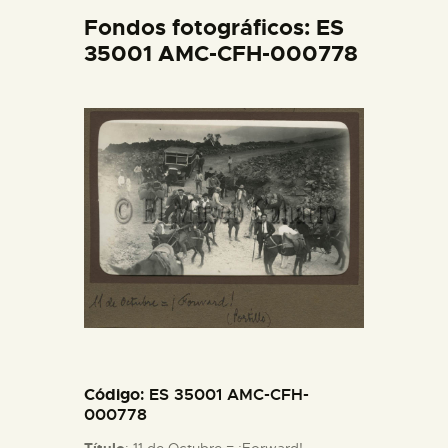
DIDÁCTICA
Fondos fotográficos: ES
35001 AMC-CFH-000778
ESPAÑOL
PREPARAR LA VISITA
ACTIVIDADES
█
EL MUSEO
COLECCIONES
Código
: ES 35001 AMC-CFH-
000778
DIDÁCTICA
Título
: 11 de Octubre = ¡Forward!