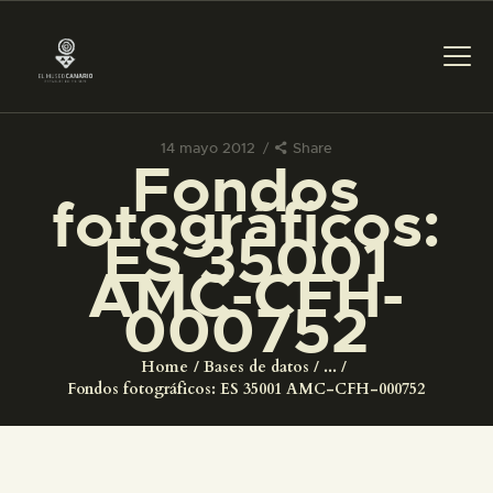
14 mayo 2012
Share
Fondos
PREPARAR LA VISITA
fotográficos:
ES 35001
ACTIVIDADES
AMC-CFH-
000752
█
Home
Bases de datos
...
EL MUSEO
Fondos fotográficos: ES 35001 AMC-CFH-000752
COLECCIONES