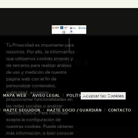
Tu Privacidad es importante para
nosotros. Por ello, te informamos
que utilizamos cookies propias y
de terceros para realizar análisis
de uso y medición de nuestra
página web con el fin de
personalizar contenidos,
publicidad, así como
Aceptar las Cookies
MAPA WEB
AVISO LEGAL
POLÍTICA DE COOKIES
proporcionar funcionalidades en
las redes sociales o analizar
HAZTE SEGUIDOR
HAZTE SOCIO / GUARDIÁN
CONTACTO
nuestro tráfico. Para continuar
acepta la configuración de
nuestras cookies. Puede obtener
más información, o bien conocer
Copyright © 2026 El Museo Canario · Todos