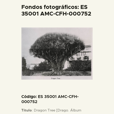
DIDÁCTICA
Fondos fotográficos: ES
35001 AMC-CFH-000752
ESPAÑOL
PREPARAR LA VISITA
ACTIVIDADES
█
EL MUSEO
COLECCIONES
Código
: ES 35001 AMC-CFH-
000752
Título
: Dragon Tree [Drago. Álbum
DIDÁCTICA