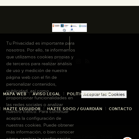
Tu Privacidad es importante para
nosotros. Por ello, te informamos
que utilizamos cookies propias y
de terceros para realizar análisis
de uso y medición de nuestra
página web con el fin de
personalizar contenidos,
publicidad, así como
MAPA WEB
AVISO LEGAL
POLÍTICA DE COOKIES
Aceptar las Cookies
proporcionar funcionalidades en
las redes sociales o analizar
HAZTE SEGUIDOR
HAZTE SOCIO / GUARDIÁN
CONTACTO
nuestro tráfico. Para continuar
acepta la configuración de
nuestras cookies. Puede obtener
más información, o bien conocer
Copyright © 2026 El Museo Canario · Todos
cómo cambiar la configuración,