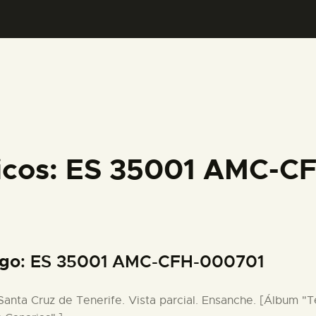
PREPARAR LA VISITA
ACTIVIDADES
█
EL MUSEO
ficos: ES 35001 AMC-C
COLECCIONES
DIDÁCTICA
igo
: ES 35001 AMC-CFH-000701
ESPAÑOL
 Santa Cruz de Tenerife. Vista parcial. Ensanche. [Álbum "T