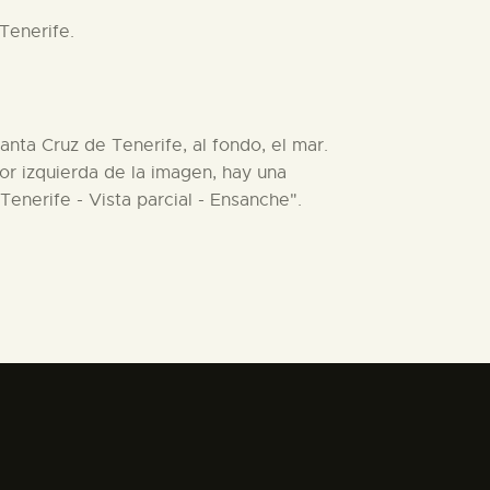
Tenerife.
anta Cruz de Tenerife, al fondo, el mar.
ior izquierda de la imagen, hay una
Tenerife - Vista parcial - Ensanche".