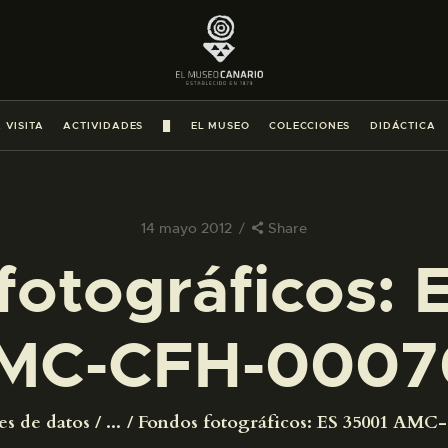
PREPARAR LA VISITA
ACTIVIDADES
 VISITA
ACTIVIDADES
█
EL MUSEO
COLECCIONES
DIDÁCTICA
█
EL MUSEO
14 mayo 2012
Share
fotográficos: 
COLECCIONES
MC-CFH-0007
DIDÁCTICA
ESPAÑOL
es de datos
...
Fondos fotográficos: ES 35001 AMC