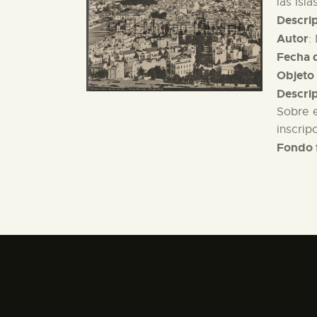
las Isla
Descri
Autor
:
Fecha d
Objeto 
Descri
Sobre e
inscrip
Fondo 