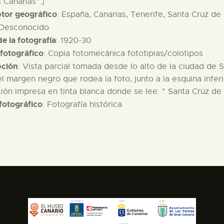
s Canarias".]
ptor geográfico
: España, Canarias, Tenerife, Santa Cruz de 
 Desconocido
e la fotografía
: 1920-30
fotográfico
: Copia fotomecánica fototipias/colotipos
pción
: Vista parcial tomada desde lo alto de la ciudad de S
l margen negro que rodea la foto, junto a la esquina infer
ción impresa en tinta blanca donde se lee: " Santa Cruz de 
fotográfico
: Fotografía histórica