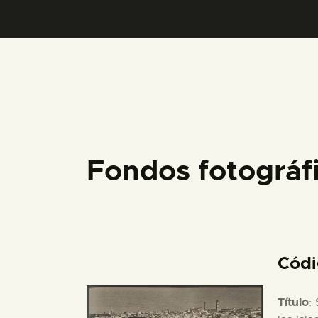
Fondos fotográ
Cód
Título
: