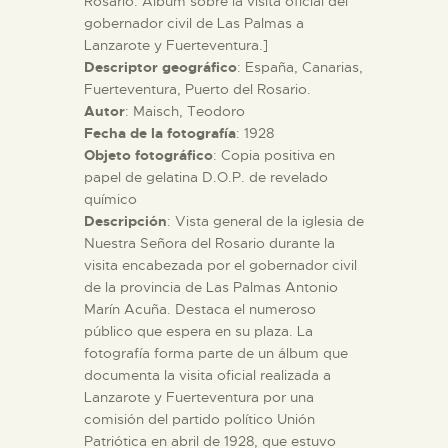
Rosario. Álbum sobre la visita oficial del
gobernador civil de Las Palmas a
Lanzarote y Fuerteventura.]
ESPAÑOL
Descriptor geográfico
: España, Canarias,
Fuerteventura, Puerto del Rosario.
Autor
: Maisch, Teodoro
Fecha de la fotografía
: 1928
Objeto fotográfico
: Copia positiva en
papel de gelatina D.O.P. de revelado
químico
Descripción
: Vista general de la iglesia de
Nuestra Señora del Rosario durante la
visita encabezada por el gobernador civil
de la provincia de Las Palmas Antonio
Marín Acuña. Destaca el numeroso
público que espera en su plaza. La
fotografía forma parte de un álbum que
documenta la visita oficial realizada a
Lanzarote y Fuerteventura por una
comisión del partido político Unión
Patriótica en abril de 1928, que estuvo