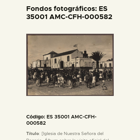
DIDÁCTICA
Fondos fotográficos: ES
35001 AMC-CFH-000582
ESPAÑOL
PREPARAR LA VISITA
ACTIVIDADES
█
EL MUSEO
Código
: ES 35001 AMC-CFH-
COLECCIONES
000582
Título
: [Iglesia de Nuestra Señora del
DIDÁCTICA