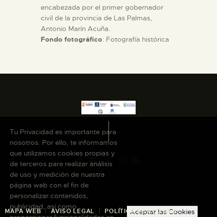
encabezada por el primer gobernador
civil de la provincia de Las Palmas,
Antonio Marín Acuña.
Fondo fotográfico
: Fotografía histórica
Tu Privacidad es importante para
nosotros. Por ello, te informamos
que utilizamos cookies propias y
de terceros para realizar análisis
de uso y medición de nuestra
página web con el fin de
personalizar contenidos,
publicidad, así como
Aceptar las Cookies
MAPA WEB
AVISO LEGAL
POLÍTICA DE COOKIES