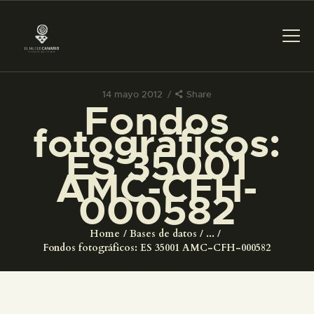
14 mayo 2012
Share
Fondos
PREPARAR LA VISITA
fotográficos:
ES 35001
ACTIVIDADES
AMC-CFH-
000582
█
Home
Bases de datos
...
EL MUSEO
Fondos fotográficos: ES 35001 AMC-CFH-000582
COLECCIONES