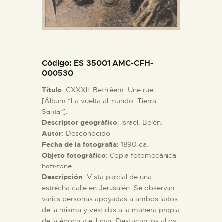
ESPAÑOL
Código
: ES 35001 AMC-CFH-
000530
Título
: CXXXII. Bethléem. Une rue.
[Álbum "La vuelta al mundo. Tierra
Santa"].
Descriptor geográfico
: Israel, Belén.
Autor
: Desconocido
Fecha de la fotografía
: 1890 ca.
Objeto fotográfico
: Copia fotomecánica
haft-tone
Descripción
: Vista parcial de una
estrecha calle en Jerusalén. Se observan
varias personas apoyadas a ambos lados
de la misma y vestidas a la manera propia
de la época y el lugar. Destacan los altos