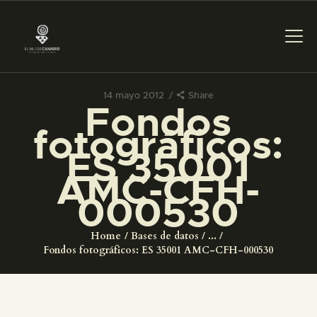
14 mayo 2012
Share
Fondos
PREPARAR LA VISITA
fotográficos:
ES 35001
ACTIVIDADES
AMC-CFH-
000530
█
Home
Bases de datos
...
EL MUSEO
Fondos fotográficos: ES 35001 AMC-CFH-000530
COLECCIONES