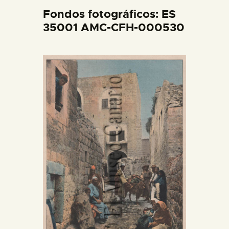
DIDÁCTICA
Fondos fotográficos: ES
35001 AMC-CFH-000530
ESPAÑOL
PREPARAR LA VISITA
ACTIVIDADES
█
EL MUSEO
COLECCIONES
DIDÁCTICA