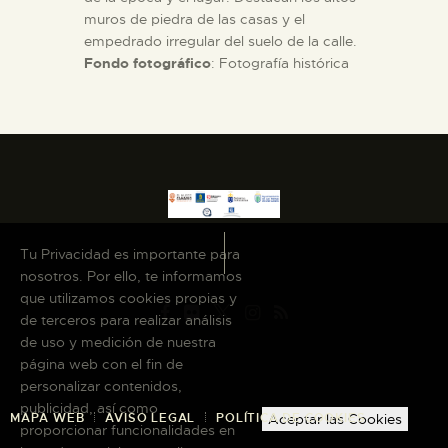
muros de piedra de las casas y el
empedrado irregular del suelo de la calle.
Fondo fotográfico
: Fotografía histórica
Tu Privacidad es importante para
nosotros. Por ello, te informamos
que utilizamos cookies propias y
de terceros para realizar análisis
de uso y medición de nuestra
página web con el fin de
personalizar contenidos,
publicidad, así como
MAPA WEB
AVISO LEGAL
POLÍTICA DE COOKIES
Aceptar las Cookies
proporcionar funcionalidades en