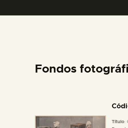
Fondos fotográ
Cód
Título
: