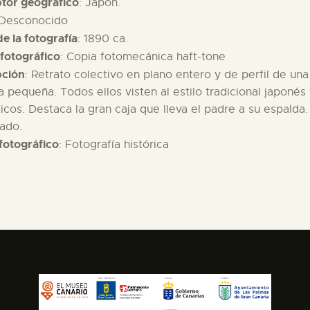
ptor geográfico
: Japón.
 Desconocido
e la fotografía
: 1890 ca.
fotográfico
: Copia fotomecánica haft-tone
pción
: Retrato colectivo en plano entero y de perfil de una
a pequeña. Todos ellos visten al estilo tradicional japoné
cos. Destaca la gran caja que lleva el padre a su espalda.
lado.
fotográfico
: Fotografía histórica