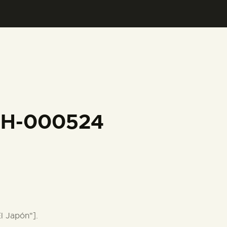
CFH-000524
l Japón"].