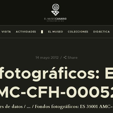
PREPARAR LA VISITA
ACTIVIDADES
 VISITA
ACTIVIDADES
█
EL MUSEO
COLECCIONES
DIDÁCTICA
█
EL MUSEO
14 mayo 2012
Share
fotográficos: 
COLECCIONES
MC-CFH-0005
DIDÁCTICA
ESPAÑOL
es de datos
...
Fondos fotográficos: ES 35001 AMC