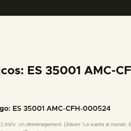
PREPARAR LA VISITA
ACTIVIDADES
█
EL MUSEO
ficos: ES 35001 AMC-
COLECCIONES
DIDÁCTICA
igo
: ES 35001 AMC-CFH-000524
ESPAÑOL
 CLXXIV. Un déménagement. [Álbum "La vuelta al mundo. E