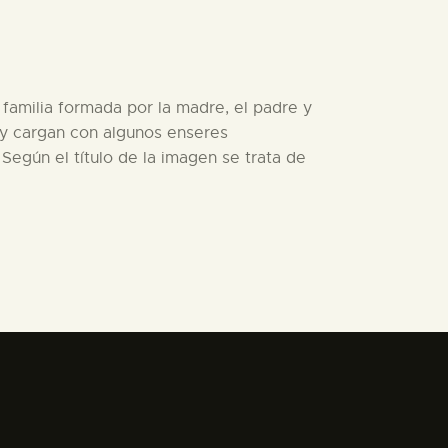
 familia formada por la madre, el padre y
s y cargan con algunos enseres
 Según el título de la imagen se trata de