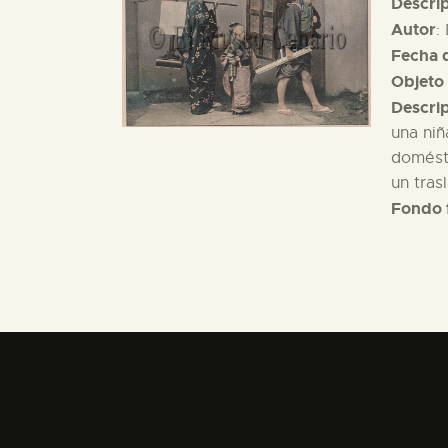
Descri
Autor
:
Fecha d
Objeto 
Descri
una niñ
domésti
un tras
Fondo 