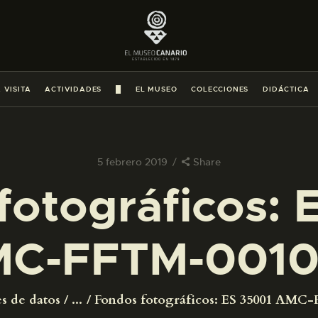
PREPARAR LA VISITA
ACTIVIDADES
 VISITA
ACTIVIDADES
█
EL MUSEO
COLECCIONES
DIDÁCTICA
█
EL MUSEO
5 febrero 2019
Share
fotográficos: 
COLECCIONES
C-FFTM-001
DIDÁCTICA
ESPAÑOL
s de datos
...
Fondos fotográficos: ES 35001 AMC