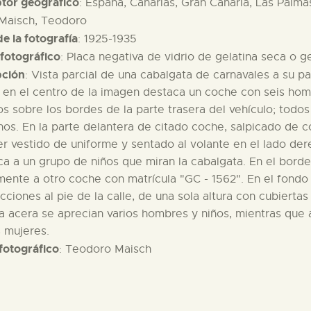
ptor geográfico
: España, Canarias, Gran Canaria, Las Palma
 Maisch, Teodoro
e la fotografía
: 1925-1935
fotográfico
: Placa negativa de vidrio de gelatina seca o 
pción
: Vista parcial de una cabalgata de carnavales a su pa
 en el centro de la imagen destaca un coche con seis hom
s sobre los bordes de la parte trasera del vehículo; todos
os. En la parte delantera de citado coche, salpicado de co
er vestido de uniforme y sentado al volante en el lado dere
ica a un grupo de niños que miran la cabalgata. En el bord
mente a otro coche con matrícula "GC - 1562". En el fondo
cciones al pie de la calle, de una sola altura con cubierta
a acera se aprecian varios hombres y niños, mientras que
 mujeres.
fotográfico
: Teodoro Maisch