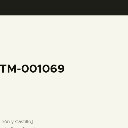
FFTM-001069
eón y Castillo].