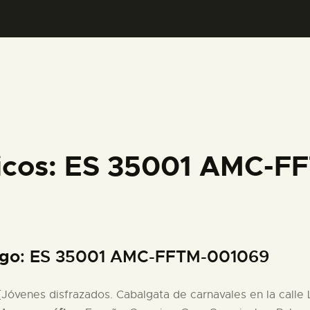
PREPARAR LA VISITA
ACTIVIDADES
█
EL MUSEO
ficos: ES 35001 AMC-
COLECCIONES
DIDÁCTICA
igo
: ES 35001 AMC-FFTM-001069
ESPAÑOL
 [Jóvenes disfrazados. Cabalgata de carnavales en la calle L