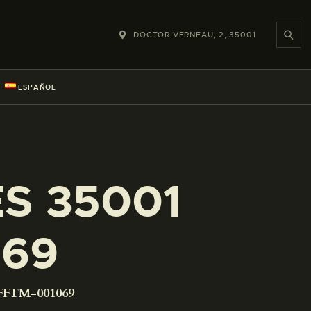
DOCTOR VERNEAU, 2, 35001
ESPAÑOL
ES 35001
069
-FFTM-001069