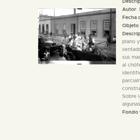
Descri
Autor
:
Fecha d
Objeto 
Descri
plano y
sentado
sus man
al chóf
identif
parcial
constru
Sobre l
algunas
Fondo 