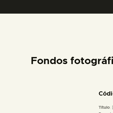
Fondos fotográ
Cód
Título
: