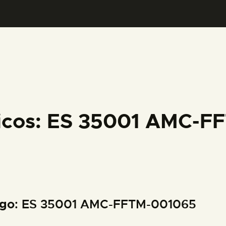
PREPARAR LA VISITA
ACTIVIDADES
█
EL MUSEO
ficos: ES 35001 AMC-
COLECCIONES
DIDÁCTICA
igo
: ES 35001 AMC-FFTM-001065
ESPAÑOL