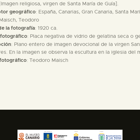
 [Imagen religiosa, virgen de Santa María de Guía].
ptor geográfico
: España, Canarias, Gran Canaria, Santa Mar
 Maisch, Teodoro
e la fotografía
: 1920 ca.
fotográfico
: Placa negativa de vidrio de gelatina seca o 
pción
: Plano entero de imagen devocional de la virgen Sa
res. En la imagen se observa la escultura en la iglesia del
fotográfico
: Teodoro Maisch