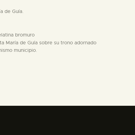
ía de Guía.
gelatina bromuro
nta María de Guía sobre su trono adornado
 mismo municipio.