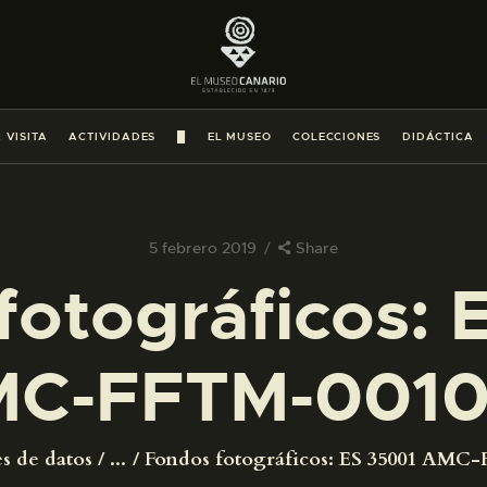
PREPARAR LA VISITA
ACTIVIDADES
 VISITA
ACTIVIDADES
█
EL MUSEO
COLECCIONES
DIDÁCTICA
█
EL MUSEO
5 febrero 2019
Share
fotográficos: 
COLECCIONES
C-FFTM-001
DIDÁCTICA
ESPAÑOL
s de datos
...
Fondos fotográficos: ES 35001 AMC