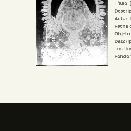
Título
:
Descri
Autor
:
Fecha d
Objeto 
Descri
con flo
Fondo 