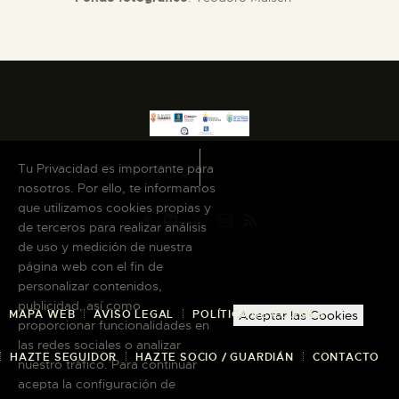
Tu Privacidad es importante para
nosotros. Por ello, te informamos
que utilizamos cookies propias y
de terceros para realizar análisis
de uso y medición de nuestra
página web con el fin de
personalizar contenidos,
publicidad, así como
MAPA WEB
AVISO LEGAL
POLÍTICA DE COOKIES
Aceptar las Cookies
proporcionar funcionalidades en
las redes sociales o analizar
HAZTE SEGUIDOR
HAZTE SOCIO / GUARDIÁN
CONTACTO
nuestro tráfico. Para continuar
acepta la configuración de