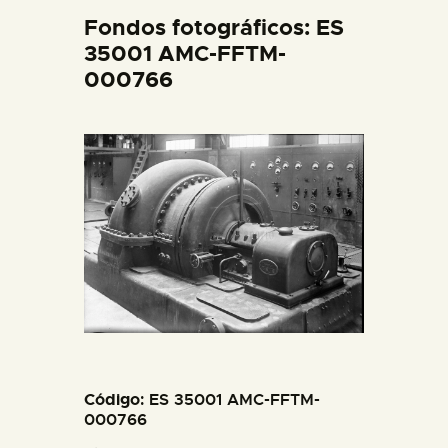
DIDÁCTICA
Fondos fotográficos: ES
35001 AMC-FFTM-
000766
ESPAÑOL
PREPARAR LA VISITA
ACTIVIDADES
█
EL MUSEO
COLECCIONES
Código
: ES 35001 AMC-FFTM-
000766
DIDÁCTICA