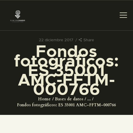
22 diciembre 2017
Share
Fondos
PREPARAR LA VISITA
fotográficos:
ES 35001
ACTIVIDADES
AMC-FFTM-
000766
█
Home
Bases de datos
...
EL MUSEO
Fondos fotográficos: ES 35001 AMC-FFTM-000766
COLECCIONES