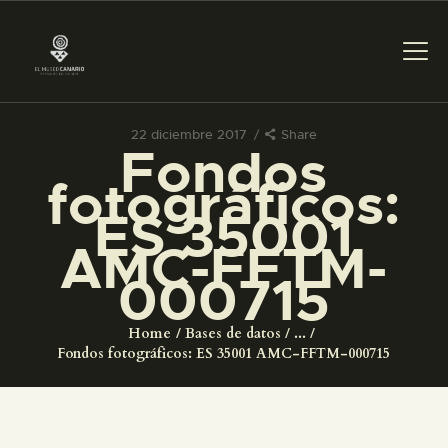
22 diciembre 2017
Share
Fondos
PREPARAR LA VISITA
fotográficos:
ES 35001
ACTIVIDADES
AMC-FFTM-
000715
█
Home
Bases de datos
...
EL MUSEO
Fondos fotográficos: ES 35001 AMC-FFTM-000715
COLECCIONES