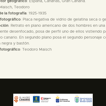
ptor geográfico
: España, Canarias, Gran Canaria.
 Maisch, Teodoro
e la fotografía
: 1925-1935
fotográfico
: Placa negativa de vidrio de gelatina seca o 
pción
: Retrato en plano americano de dos hombres en una f
ente desenfocado, posa de perfil uno de ellos vistiendo p
o canario. En segundo plano posa el segundo personaje co
 negra y bastón.
fotográfico
: Teodoro Maisch