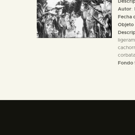
Descri
Autor
:
Fecha d
Objeto 
Descri
ligeram
cachorr
corbata
Fondo 