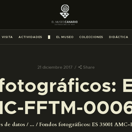
PREPARAR LA VISITA
ACTIVIDADES
 VISITA
ACTIVIDADES
█
EL MUSEO
COLECCIONES
DIDÁCTICA
█
EL MUSEO
21 diciembre 2017
Share
fotográficos: 
COLECCIONES
C-FFTM-000
DIDÁCTICA
ESPAÑOL
s de datos
...
Fondos fotográficos: ES 35001 AMC