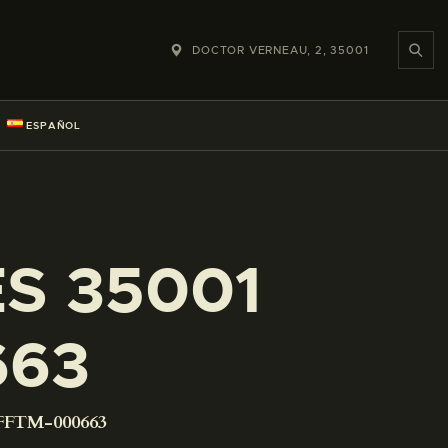
DOCTOR VERNEAU, 2, 35001
ESPAÑOL
ES 35001
663
-FFTM-000663