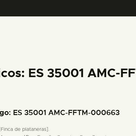
PREPARAR LA VISITA
ACTIVIDADES
█
EL MUSEO
ficos: ES 35001 AMC-
COLECCIONES
DIDÁCTICA
igo
: ES 35001 AMC-FFTM-000663
ESPAÑOL
 [Finca de plataneras].