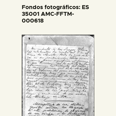
DIDÁCTICA
Fondos fotográficos: ES
35001 AMC-FFTM-
000618
ESPAÑOL
PREPARAR LA VISITA
ACTIVIDADES
█
EL MUSEO
COLECCIONES
DIDÁCTICA