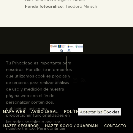
Fondo fotográfico
: Teodoro Maisch
Tu Privacidad es importante para
nosotros. Por ello, te informamos
que utilizamos cookies propias y
de terceros para realizar análisis
de uso y medición de nuestra
página web con el fin de
personalizar contenidos,
publicidad, así como
MAPA WEB
AVISO LEGAL
POLÍTICA DE COOKIES
Aceptar las Cookies
proporcionar funcionalidades en
las redes sociales o analizar
HAZTE SEGUIDOR
HAZTE SOCIO / GUARDIÁN
CONTACTO
nuestro tráfico. Para continuar