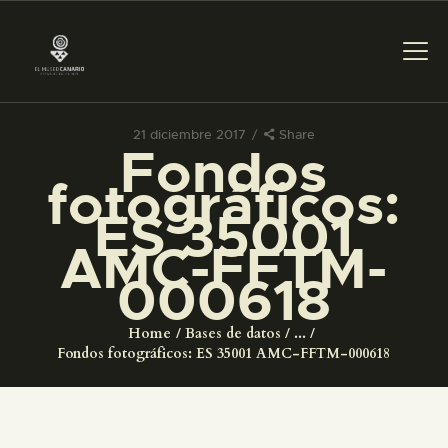
21 diciembre 2017
Share
Fondos
PREPARAR LA VISITA
fotográficos:
ES 35001
ACTIVIDADES
AMC-FFTM-
000618
█
Home
Bases de datos
...
EL MUSEO
Fondos fotográficos: ES 35001 AMC-FFTM-000618
COLECCIONES