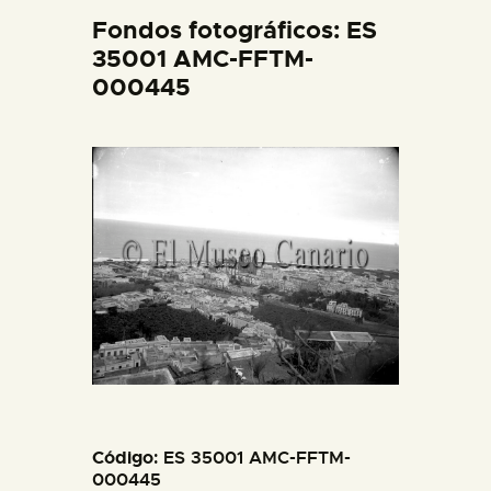
DIDÁCTICA
Fondos fotográficos: ES
35001 AMC-FFTM-
000445
ESPAÑOL
PREPARAR LA VISITA
ACTIVIDADES
█
EL MUSEO
COLECCIONES
Código
: ES 35001 AMC-FFTM-
DIDÁCTICA
000445