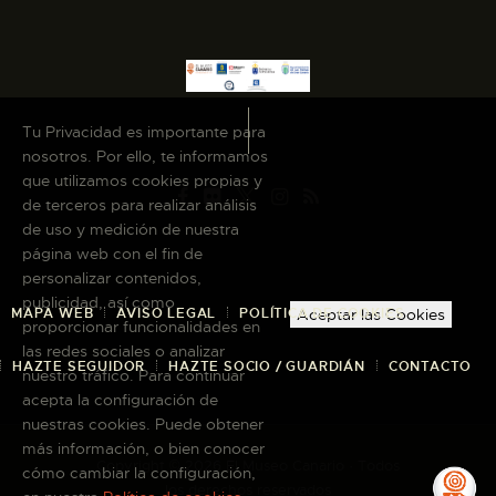
Tu Privacidad es importante para
nosotros. Por ello, te informamos
que utilizamos cookies propias y
de terceros para realizar análisis
de uso y medición de nuestra
página web con el fin de
personalizar contenidos,
publicidad, así como
MAPA WEB
AVISO LEGAL
POLÍTICA DE COOKIES
Aceptar las Cookies
proporcionar funcionalidades en
las redes sociales o analizar
HAZTE SEGUIDOR
HAZTE SOCIO / GUARDIÁN
CONTACTO
nuestro tráfico. Para continuar
acepta la configuración de
nuestras cookies. Puede obtener
más información, o bien conocer
Copyright © 2026 El Museo Canario · Todos
cómo cambiar la configuración,
los derechos reservados