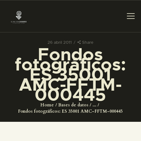
26 abril 2011
Share
Fondos
PREPARAR LA VISITA
fotográficos:
ES 35001
ACTIVIDADES
AMC-FFTM-
000445
█
Home
Bases de datos
...
EL MUSEO
Fondos fotográficos: ES 35001 AMC-FFTM-000445
COLECCIONES