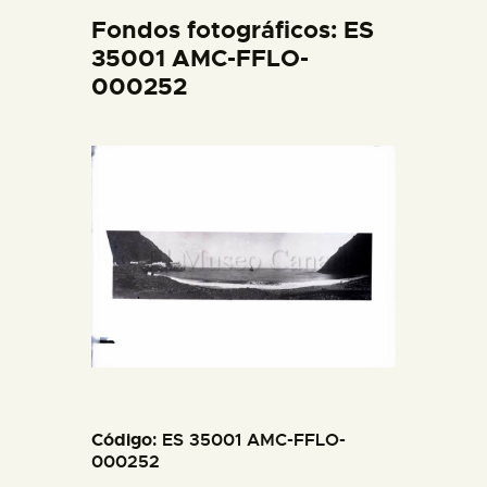
DIDÁCTICA
Fondos fotográficos: ES
35001 AMC-FFLO-
000252
ESPAÑOL
PREPARAR LA VISITA
ACTIVIDADES
█
EL MUSEO
COLECCIONES
Código
: ES 35001 AMC-FFLO-
000252
DIDÁCTICA