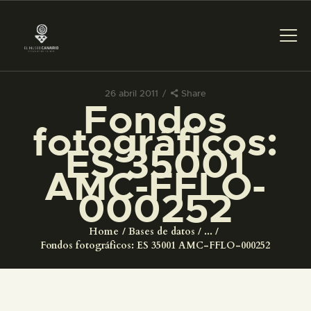
26 abril 2011
Share
Fondos
PREPARAR LA VISITA
fotográficos:
ES 35001
ACTIVIDADES
AMC-FFLO-
000252
█
Home
Bases de datos
...
EL MUSEO
Fondos fotográficos: ES 35001 AMC-FFLO-000252
COLECCIONES