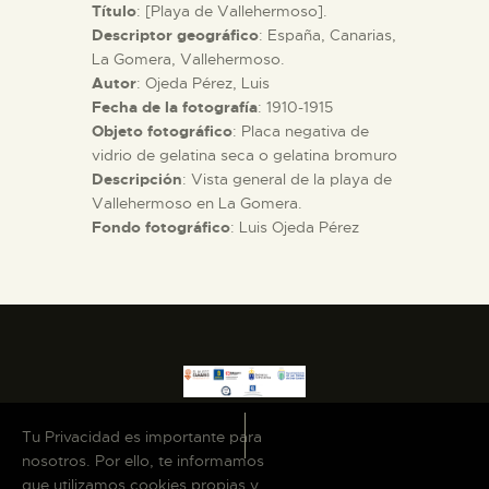
Título
: [Playa de Vallehermoso].
Descriptor geográfico
: España, Canarias,
ESPAÑOL
La Gomera, Vallehermoso.
Autor
: Ojeda Pérez, Luis
Fecha de la fotografía
: 1910-1915
Objeto fotográfico
: Placa negativa de
vidrio de gelatina seca o gelatina bromuro
Descripción
: Vista general de la playa de
Vallehermoso en La Gomera.
Fondo fotográfico
: Luis Ojeda Pérez
Tu Privacidad es importante para
nosotros. Por ello, te informamos
que utilizamos cookies propias y