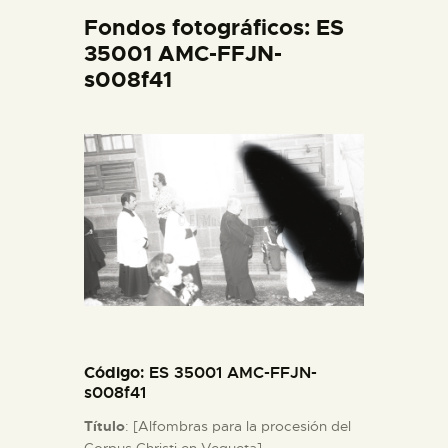
DIDÁCTICA
Fondos fotográficos: ES
35001 AMC-FFJN-
s008f41
ESPAÑOL
PREPARAR LA VISITA
ACTIVIDADES
█
EL MUSEO
Código
: ES 35001 AMC-FFJN-
COLECCIONES
s008f41
Título
: [Alfombras para la procesión del
DIDÁCTICA