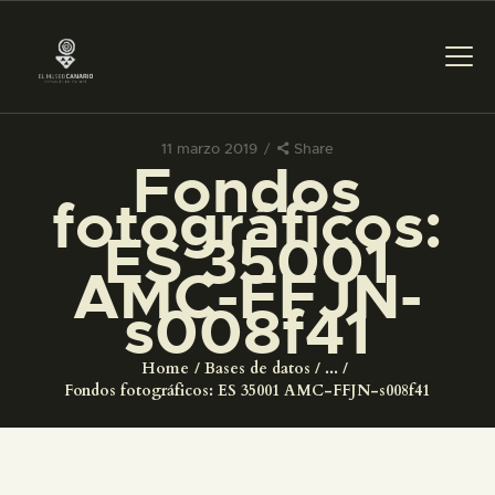
11 marzo 2019
Share
Fondos
PREPARAR LA VISITA
fotográficos:
ES 35001
ACTIVIDADES
AMC-FFJN-
s008f41
█
Home
Bases de datos
...
EL MUSEO
Fondos fotográficos: ES 35001 AMC-FFJN-s008f41
COLECCIONES