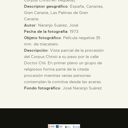
Corpus Christi en Vegueta].
Descriptor geográfico
: España, Canarias,
Gran Canaria, Las Palmas de Gran
ESPAÑOL
Canaria.
Autor
: Naranjo Suárez, José
Fecha de la fotografía
: 1973
Objeto fotográfico
: Película negativa 35
mm. de triacetato
Descripción
: Vista parcial de la procesión
del Corpus Christi a su paso por la calle
Doctor Chil. En primer plano un grupo de
religiosos forma parte de la citada
procesión mientras varias personas
contemplan la comitiva desde las aceras.
Fondo fotográfico
: José Naranjo Suárez