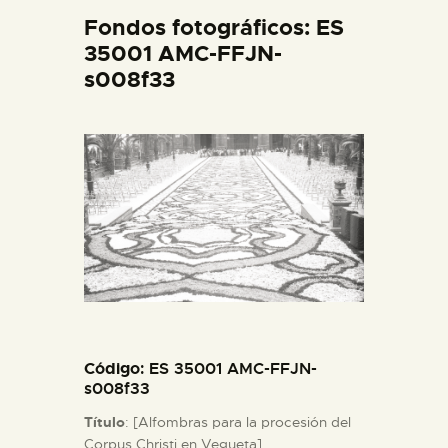
DIDÁCTICA
Fondos fotográficos: ES
35001 AMC-FFJN-
s008f33
ESPAÑOL
PREPARAR LA VISITA
ACTIVIDADES
█
EL MUSEO
Código
: ES 35001 AMC-FFJN-
COLECCIONES
s008f33
Título
: [Alfombras para la procesión del
DIDÁCTICA
Corpus Christi en Vegueta].