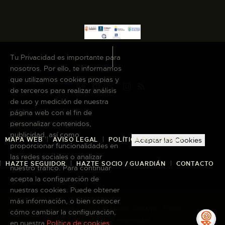
Tu Privacidad es importante para
nosotros. Por ello, te informamos
que utilizamos cookies propias y
de terceros para realizar análisis
de uso y medición de nuestra
página web con el fin de
personalizar contenidos,
publicidad, así como
MAPA WEB
AVISO LEGAL
POLÍTICA DE COOKIES
Aceptar las Cookies
proporcionar funcionalidades en
las redes sociales o analizar
HAZTE SEGUIDOR
HAZTE SOCIO / GUARDIÁN
CONTACTO
nuestro tráfico. Para continuar
acepta la configuración de
nuestras cookies. Puede obtener
más información, o bien conocer
Copyright © 2026 El Museo Canario · Todos
cómo cambiar la configuración,
los derechos reservados
en nuestra
Política de cookies