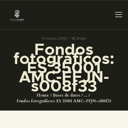
11 marzo 2019
Share
Fondos
PREPARAR LA VISITA
fotográficos:
ES 35001
ACTIVIDADES
AMC-FFJN-
s008f33
█
Home
Bases de datos
...
EL MUSEO
Fondos fotográficos: ES 35001 AMC-FFJN-s008f33
COLECCIONES