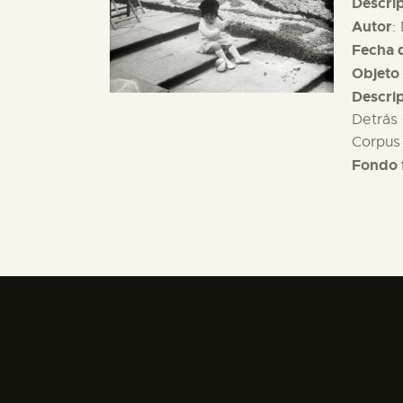
Descri
Autor
:
Fecha d
Objeto 
Descri
Detrás 
Corpus 
Fondo 