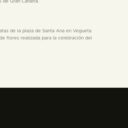
s de Gran Canaria.
inatas de la plaza de Santa Ana en Vegueta.
e flores realizada para la celebración del