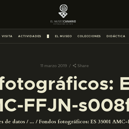
PREPARAR LA VISITA
ACTIVIDADES
 VISITA
ACTIVIDADES
█
EL MUSEO
COLECCIONES
DIDÁCTICA
█
EL MUSEO
11 marzo 2019
Share
fotográficos: 
COLECCIONES
C-FFJN-s008
DIDÁCTICA
ESPAÑOL
es de datos
...
Fondos fotográficos: ES 35001 AMC-