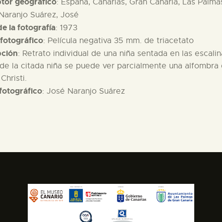
ptor geográfico
: España, Canarias, Gran Canaria, Las Palma
 Naranjo Suárez, José
e la fotografía
: 1973
fotográfico
: Película negativa 35 mm. de triacetato
pción
: Retrato individual de una niña sentada en las escal
de la citada niña se puede ver parcialmente una alfombra d
Christi.
fotográfico
: José Naranjo Suárez