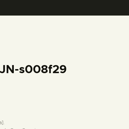
FJN-s008f29
a].