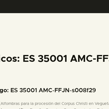
PREPARAR LA VISITA
ACTIVIDADES
█
EL MUSEO
ficos: ES 35001 AMC-F
COLECCIONES
DIDÁCTICA
igo
: ES 35001 AMC-FFJN-s008f29
ESPAÑOL
 [Alfombras para la procesión del Corpus Christi en Veguet