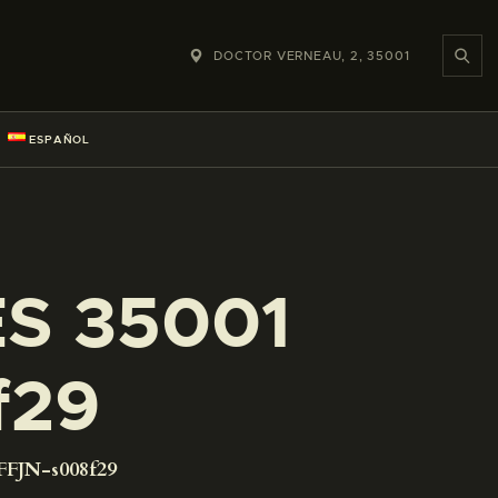
DOCTOR VERNEAU, 2, 35001
ESPAÑOL
ES 35001
f29
FFJN-s008f29