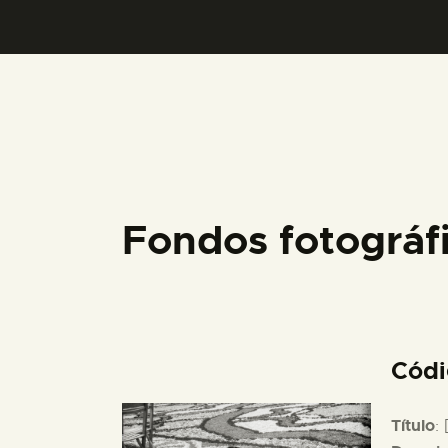
Fondos fotográ
Cód
Título
: