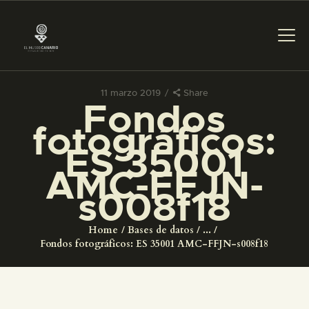
11 marzo 2019
Share
Fondos
PREPARAR LA VISITA
fotográficos:
ES 35001
ACTIVIDADES
AMC-FFJN-
s008f18
█
Home
Bases de datos
...
EL MUSEO
Fondos fotográficos: ES 35001 AMC-FFJN-s008f18
COLECCIONES