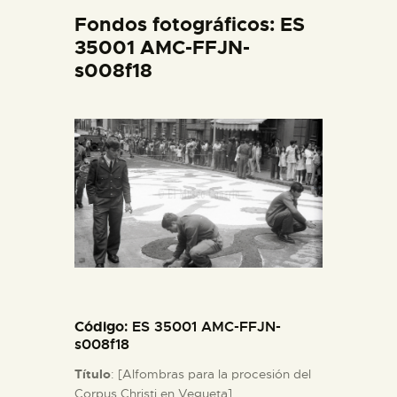
DIDÁCTICA
Fondos fotográficos: ES
35001 AMC-FFJN-
s008f18
ESPAÑOL
PREPARAR LA VISITA
ACTIVIDADES
█
EL MUSEO
Código
: ES 35001 AMC-FFJN-
COLECCIONES
s008f18
Título
: [Alfombras para la procesión del
DIDÁCTICA
Corpus Christi en Vegueta].