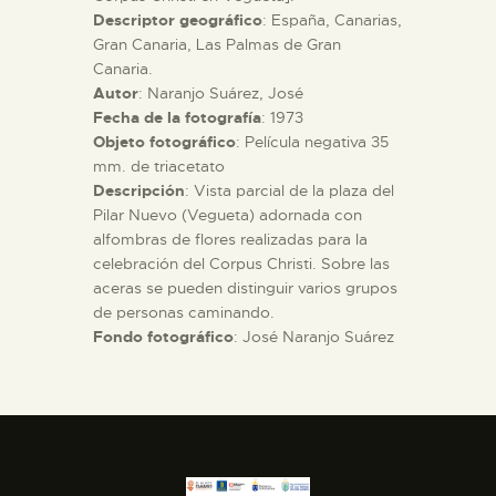
Descriptor geográfico
: España, Canarias,
Gran Canaria, Las Palmas de Gran
ESPAÑOL
Canaria.
Autor
: Naranjo Suárez, José
Fecha de la fotografía
: 1973
Objeto fotográfico
: Película negativa 35
mm. de triacetato
Descripción
: Vista parcial de la plaza del
Pilar Nuevo (Vegueta) adornada con
alfombras de flores realizadas para la
celebración del Corpus Christi. Sobre las
aceras se pueden distinguir varios grupos
de personas caminando.
Fondo fotográfico
: José Naranjo Suárez