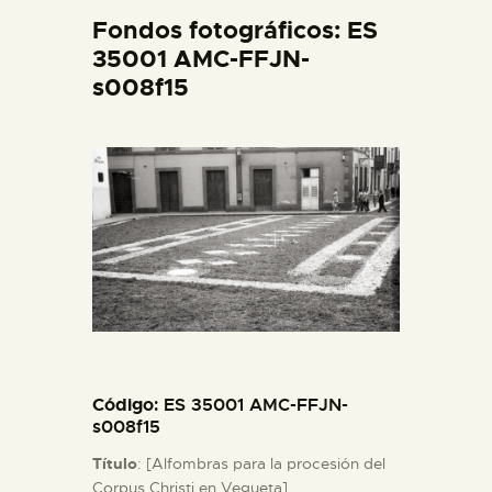
DIDÁCTICA
Fondos fotográficos: ES
35001 AMC-FFJN-
s008f15
ESPAÑOL
PREPARAR LA VISITA
ACTIVIDADES
█
EL MUSEO
Código
: ES 35001 AMC-FFJN-
COLECCIONES
s008f15
Título
: [Alfombras para la procesión del
DIDÁCTICA
Corpus Christi en Vegueta].