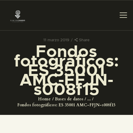
11 marzo 2019
Share
Fondos
PREPARAR LA VISITA
fotográficos:
ES 35001
ACTIVIDADES
AMC-FFJN-
s008f15
█
Home
Bases de datos
...
EL MUSEO
Fondos fotográficos: ES 35001 AMC-FFJN-s008f15
COLECCIONES