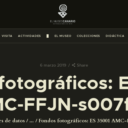
PREPARAR LA VISITA
ACTIVIDADES
 VISITA
ACTIVIDADES
█
EL MUSEO
COLECCIONES
DIDÁCTICA
█
EL MUSEO
6 marzo 2019
Share
fotográficos: 
COLECCIONES
C-FFJN-s007
DIDÁCTICA
ESPAÑOL
es de datos
...
Fondos fotográficos: ES 35001 AMC-