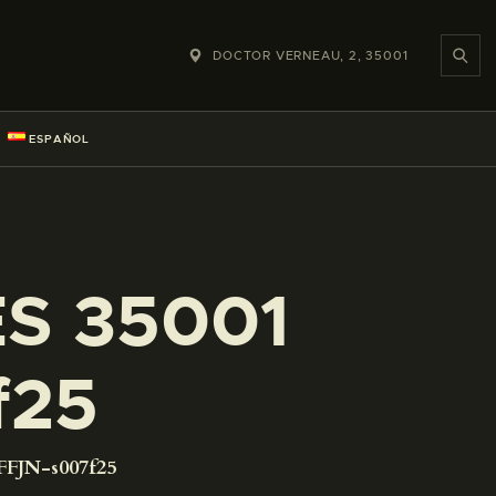
DOCTOR VERNEAU, 2, 35001
ESPAÑOL
ES 35001
f25
FFJN-s007f25