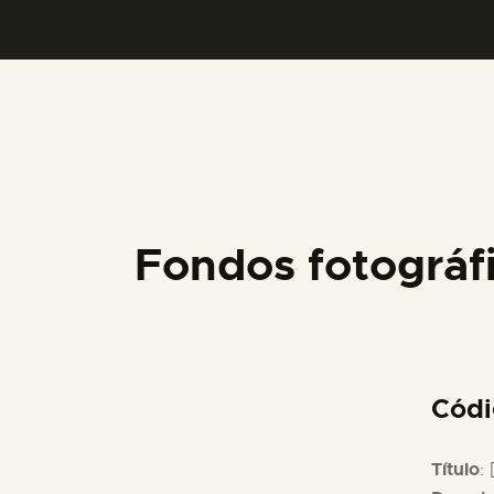
Fondos fotográ
Cód
Título
: