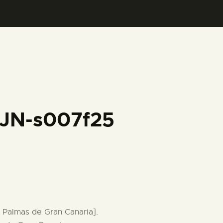
FJN-s007f25
 Palmas de Gran Canaria].