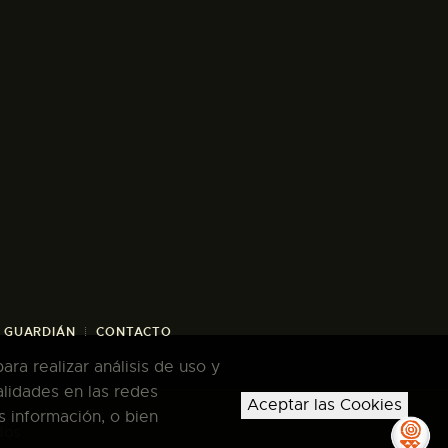
/ GUARDIÁN
CONTACTO
ra realizar análisis de uso y
alidades en las redes
Aceptar las Cookies
s información, o bien
dos