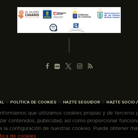
AL
POLÍTICA DE COOKIES
HAZTE SEGUIDOR
HAZTE SOCIO 
 informamos que utilizamos cookies propias y de terceros pa
zar contenidos, publicidad, así como proporcionar funcion
pta la configuración de nuestras cookies. Puede obtener má
pyright © 2026 El Museo Canario · Todos los derechos reserva
ítica de cookies