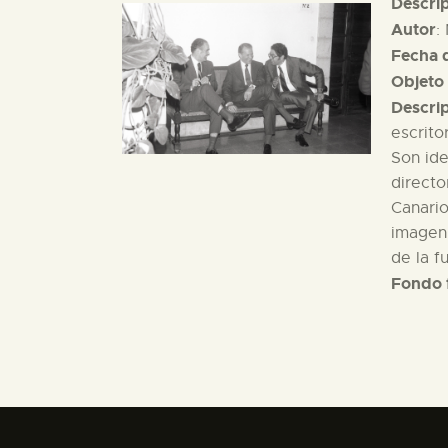
Descri
Autor
:
Fecha d
Objeto 
Descri
escrito
Son ide
directo
Canario
imagen 
de la f
Fondo 