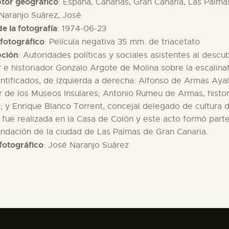
ptor geográfico
: España, Canarias, Gran Canaria, Las Palma
 Naranjo Suárez, José
e la fotografía
: 1974-06-23
fotográfico
: Película negativa 35 mm. de triacetato
pción
: Autoridades políticas y sociales asistentes al desc
r e historiador Gonzalo Argote de Molina sobre la escalina
ntificados, de izquierda a derecha: Alfonso de Armas Ayala
r de los Museos Insulares; Antonio Rumeu de Armas, histo
; y Enrique Blanco Torrent, concejal delegado de cultura
fue realizada en la Casa de Colón y este acto formó part
undación de la ciudad de Las Palmas de Gran Canaria.
fotográfico
: José Naranjo Suárez