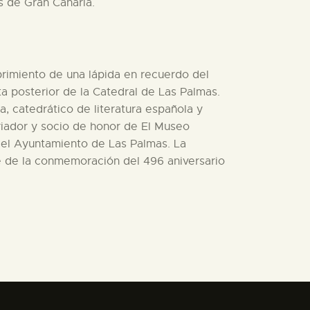
s de Gran Canaria.
ubrimiento de una lápida en recuerdo del
ta posterior de la Catedral de Las Palmas.
, catedrático de literatura española y
riador y socio de honor de El Museo
 del Ayuntamiento de Las Palmas. La
e de la conmemoración del 496 aniversario