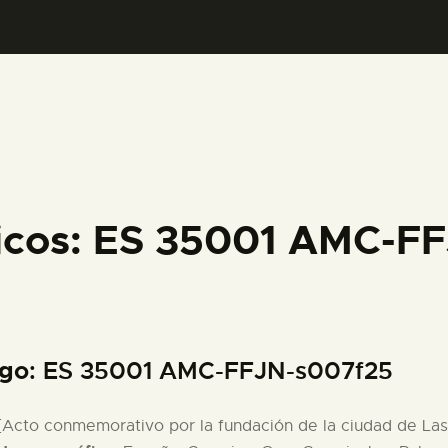
PREPARAR LA VISITA
ACTIVIDADES
█
EL MUSEO
ficos: ES 35001 AMC-F
COLECCIONES
DIDÁCTICA
igo
: ES 35001 AMC-FFJN-s007f25
ESPAÑOL
 [Acto conmemorativo por la fundación de la ciudad de Las