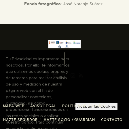
Fondo fotográfico
: José Naranjo Suárez
Tu Privacidad es importante para
nosotros. Por ello, te informamos
que utilizamos cookies propias y
de terceros para realizar análisis
de uso y medición de nuestra
página web con el fin de
personalizar contenidos,
publicidad, así como
MAPA WEB
AVISO LEGAL
POLÍTICA DE COOKIES
Aceptar las Cookies
proporcionar funcionalidades en
las redes sociales o analizar
HAZTE SEGUIDOR
HAZTE SOCIO / GUARDIÁN
CONTACTO
nuestro tráfico. Para continuar
acepta la configuración de