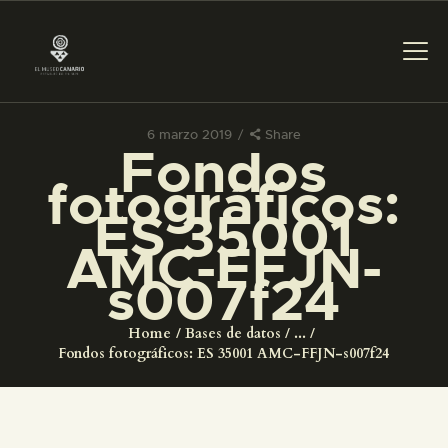
6 marzo 2019
Share
Fondos
PREPARAR LA VISITA
fotográficos:
ES 35001
ACTIVIDADES
AMC-FFJN-
s007f24
█
Home
Bases de datos
...
EL MUSEO
Fondos fotográficos: ES 35001 AMC-FFJN-s007f24
COLECCIONES