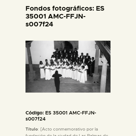
DIDÁCTICA
Fondos fotográficos: ES
35001 AMC-FFJN-
s007f24
ESPAÑOL
PREPARAR LA VISITA
ACTIVIDADES
█
EL MUSEO
Código
: ES 35001 AMC-FFJN-
COLECCIONES
s007f24
Título
: [Acto conmemorativo por la
DIDÁCTICA
fundación de la ciudad de Las Palmas de