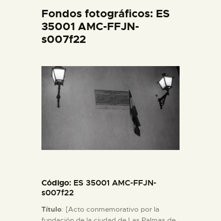
DIDÁCTICA
Fondos fotográficos: ES
35001 AMC-FFJN-
s007f22
ESPAÑOL
PREPARAR LA VISITA
ACTIVIDADES
█
EL MUSEO
Código
: ES 35001 AMC-FFJN-
COLECCIONES
s007f22
Título
: [Acto conmemorativo por la
DIDÁCTICA
fundación de la ciudad de Las Palmas de