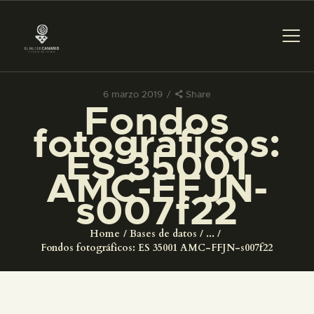
6 marzo 2019
Share
Fondos
PREPARAR LA VISITA
fotográficos:
ES 35001
ACTIVIDADES
AMC-FFJN-
s007f22
█
Home
Bases de datos
...
EL MUSEO
Fondos fotográficos: ES 35001 AMC-FFJN-s007f22
COLECCIONES