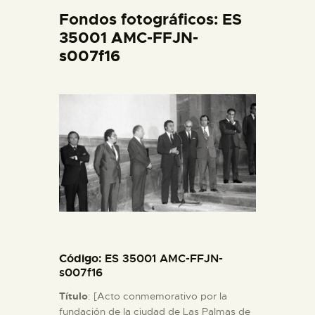
DIDÁCTICA
Fondos fotográficos: ES
35001 AMC-FFJN-
s007f16
ESPAÑOL
PREPARAR LA VISITA
ACTIVIDADES
█
EL MUSEO
Código
: ES 35001 AMC-FFJN-
COLECCIONES
s007f16
Título
: [Acto conmemorativo por la
DIDÁCTICA
fundación de la ciudad de Las Palmas de