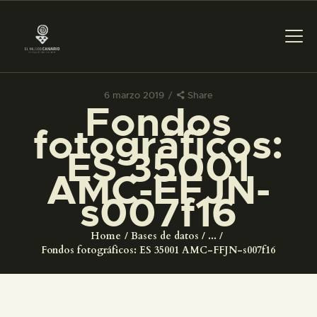
6 marzo 2019
Share
Fondos
PREPARAR LA VISITA
fotográficos:
ES 35001
ACTIVIDADES
AMC-FFJN-
s007f16
█
Home
Bases de datos
...
EL MUSEO
Fondos fotográficos: ES 35001 AMC-FFJN-s007f16
COLECCIONES