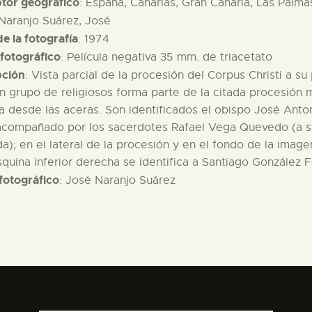
ptor geográfico
: España, Canarias, Gran Canaria, Las Palma
 Naranjo Suárez, José
e la fotografía
: 1974
fotográfico
: Película negativa 35 mm. de triacetato
pción
: Vista parcial de la procesión del Corpus Christi a su
n grupo de religiosos forma parte de la citada procesión 
a desde las aceras. Son identificados el obispo José Anton
acompañado por los sacerdotes Rafael Vega Quevedo (a su
da); en el lateral de la procesión y en el fondo de la im
squina inferior derecha se identifica a Santiago González F
fotográfico
: José Naranjo Suárez