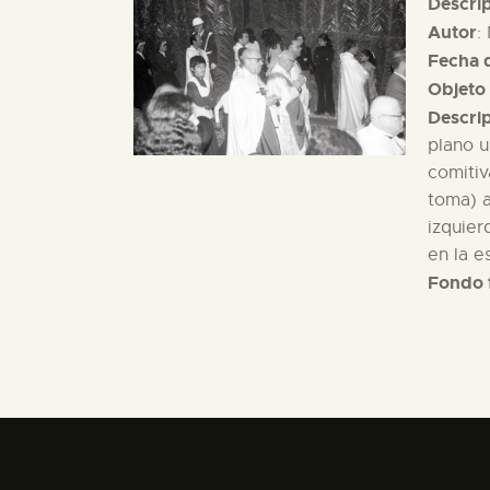
Descri
Autor
:
Fecha d
Objeto 
Descri
plano u
comitiv
toma) 
izquier
en la e
Fondo 