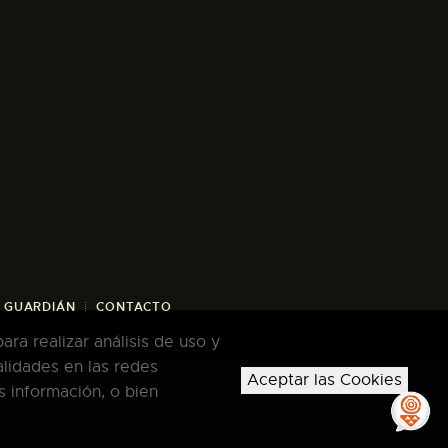
/ GUARDIÁN
CONTACTO
ra realizar análisis de uso y
alidades en las redes
Aceptar las Cookies
s información, o bien
dos