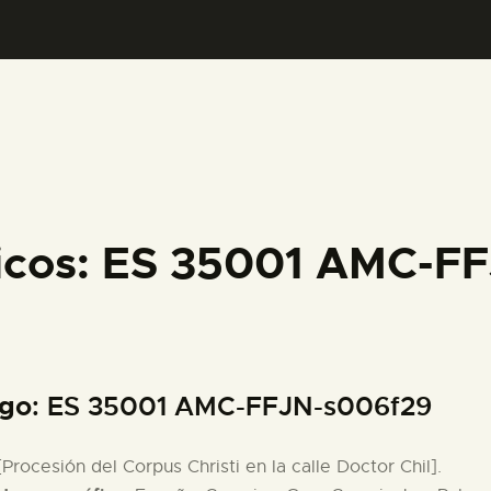
PREPARAR LA VISITA
ACTIVIDADES
█
EL MUSEO
ficos: ES 35001 AMC-F
COLECCIONES
DIDÁCTICA
igo
: ES 35001 AMC-FFJN-s006f29
ESPAÑOL
 [Procesión del Corpus Christi en la calle Doctor Chil].