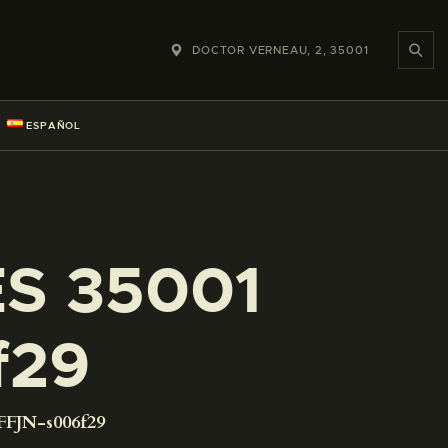
DOCTOR VERNEAU, 2, 35001
ESPAÑOL
ES 35001
f29
FFJN-s006f29