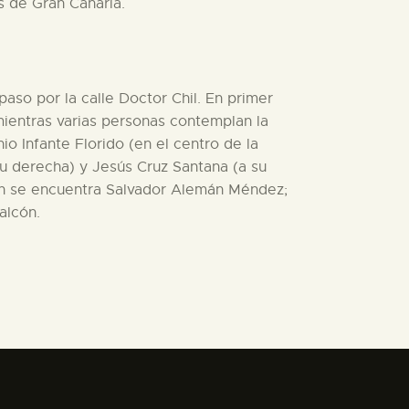
s de Gran Canaria.
 paso por la calle Doctor Chil. En primer
mientras varias personas contemplan la
io Infante Florido (en el centro de la
 derecha) y Jesús Cruz Santana (a su
agen se encuentra Salvador Alemán Méndez;
alcón.