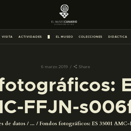
PREPARAR LA VISITA
ACTIVIDADES
 VISITA
ACTIVIDADES
█
EL MUSEO
COLECCIONES
DIDÁCTICA
█
EL MUSEO
6 marzo 2019
Share
fotográficos: 
COLECCIONES
C-FFJN-s006
DIDÁCTICA
ESPAÑOL
es de datos
...
Fondos fotográficos: ES 35001 AMC-