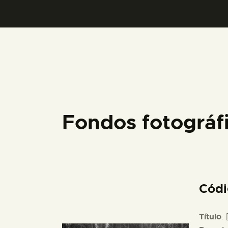
Fondos fotográ
Cód
Título
: