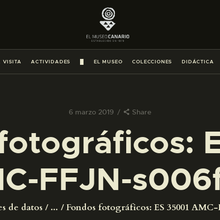
PREPARAR LA VISITA
ACTIVIDADES
 VISITA
ACTIVIDADES
█
EL MUSEO
COLECCIONES
DIDÁCTICA
█
EL MUSEO
6 marzo 2019
Share
fotográficos: 
COLECCIONES
C-FFJN-s006
DIDÁCTICA
ESPAÑOL
es de datos
...
Fondos fotográficos: ES 35001 AMC-