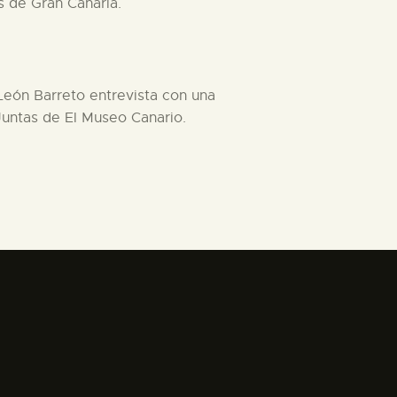
s de Gran Canaria.
 León Barreto entrevista con una
Juntas de El Museo Canario.