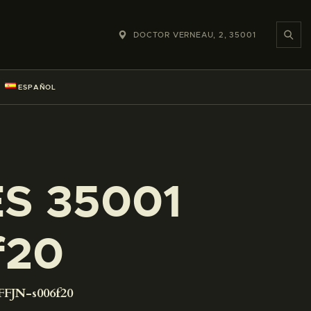
DOCTOR VERNEAU, 2, 35001
ESPAÑOL
ES 35001
f20
FFJN-s006f20