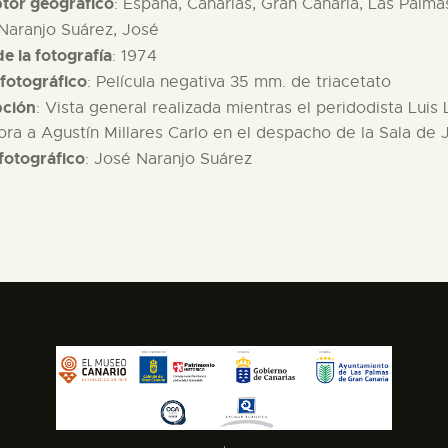
ptor geográfico
: España, Canarias, Gran Canaria, Las Palma
 Naranjo Suárez, José
e la fotografía
: 1974
fotográfico
: Película negativa 35 mm. de triacetato
pción
: Vista general realizada mientras el peridodista Luis
ra a Agustín Millares Carlo en el despacho de la Sala de 
fotográfico
: José Naranjo Suárez