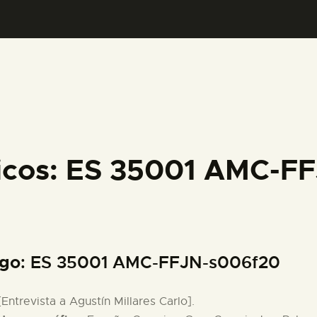
PREPARAR LA VISITA
ACTIVIDADES
█
EL MUSEO
ficos: ES 35001 AMC-F
COLECCIONES
DIDÁCTICA
igo
: ES 35001 AMC-FFJN-s006f20
ESPAÑOL
 [Entrevista a Agustín Millares Carlo].