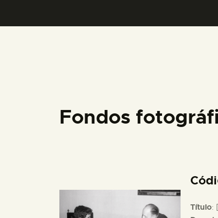
Fondos fotográ
Cód
Título
: