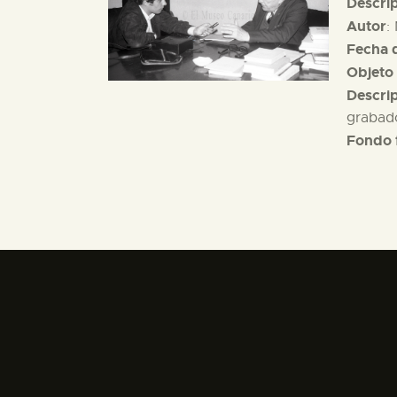
Descri
Autor
:
Fecha d
Objeto 
Descri
grabado
Fondo 