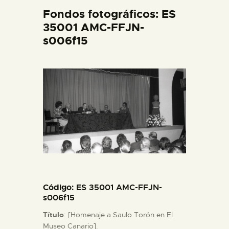
DIDÁCTICA
Fondos fotográficos: ES
35001 AMC-FFJN-
s006f15
ESPAÑOL
PREPARAR LA VISITA
ACTIVIDADES
█
EL MUSEO
Código
: ES 35001 AMC-FFJN-
COLECCIONES
s006f15
Título
: [Homenaje a Saulo Torón en El
DIDÁCTICA
Museo Canario].