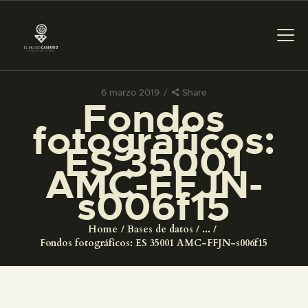
6 marzo 2019
Share
Fondos
PREPARAR LA VISITA
fotográficos:
ES 35001
ACTIVIDADES
AMC-FFJN-
s006f15
█
Home
Bases de datos
...
EL MUSEO
Fondos fotográficos: ES 35001 AMC-FFJN-s006f15
COLECCIONES