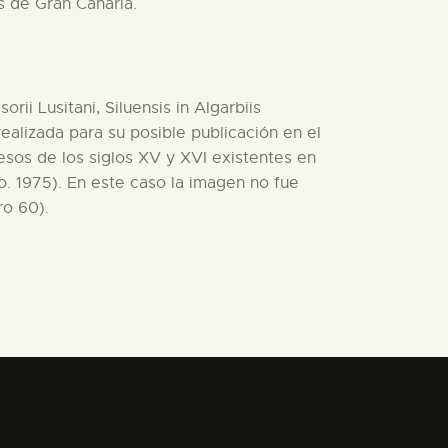
s de Gran Canaria.
ii Lusitani, Siluensis in Algarbiis
realizada para su posible publicación en el
resos de los siglos XV y XVI existentes en
o. 1975). En este caso la imagen no fue
ro 60).