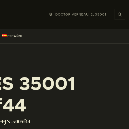
DOCTOR VERNEAU, 2, 35001
ESPAÑOL
ES 35001
f44
FFJN-s005f44