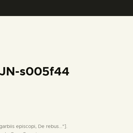
FJN-s005f44
garbiis episcopi, De rebus..."].