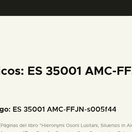
PREPARAR LA VISITA
ACTIVIDADES
█
EL MUSEO
ficos: ES 35001 AMC-F
COLECCIONES
DIDÁCTICA
igo
: ES 35001 AMC-FFJN-s005f44
ESPAÑOL
 [Páginas del libro "Hieronymi Osorii Lusitani, Siluensis in Al