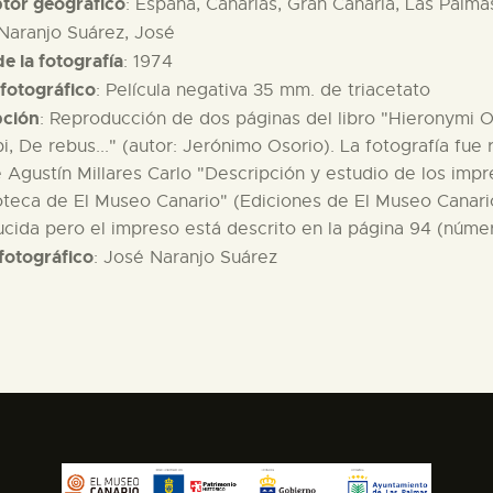
ptor geográfico
: España, Canarias, Gran Canaria, Las Palma
 Naranjo Suárez, José
e la fotografía
: 1974
fotográfico
: Película negativa 35 mm. de triacetato
pción
: Reproducción de dos páginas del libro "Hieronymi Osor
i, De rebus..." (autor: Jerónimo Osorio). La fotografía fue 
e Agustín Millares Carlo "Descripción y estudio de los imp
ioteca de El Museo Canario" (Ediciones de El Museo Canari
cida pero el impreso está descrito en la página 94 (núme
fotográfico
: José Naranjo Suárez