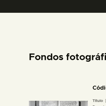
Fondos fotográ
Cód
Título
: