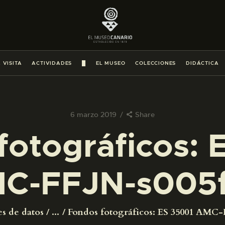
PREPARAR LA VISITA
ACTIVIDADES
 VISITA
ACTIVIDADES
█
EL MUSEO
COLECCIONES
DIDÁCTICA
█
EL MUSEO
6 marzo 2019
Share
fotográficos: 
COLECCIONES
C-FFJN-s005
DIDÁCTICA
ESPAÑOL
es de datos
...
Fondos fotográficos: ES 35001 AMC-