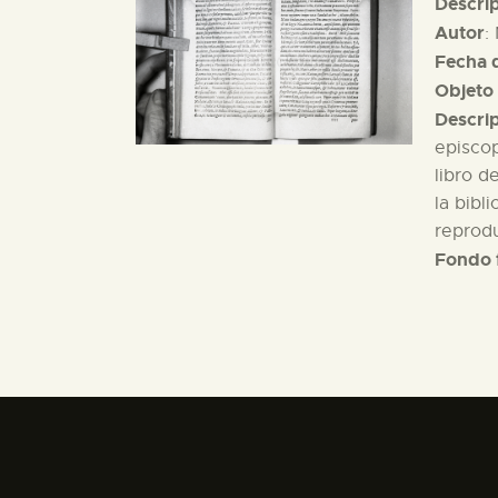
Descri
Autor
:
Fecha d
Objeto 
Descri
episcop
libro d
la bibl
reprodu
Fondo 