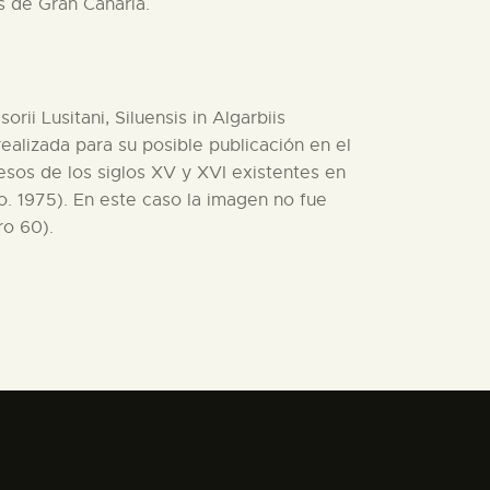
s de Gran Canaria.
ii Lusitani, Siluensis in Algarbiis
realizada para su posible publicación en el
resos de los siglos XV y XVI existentes en
o. 1975). En este caso la imagen no fue
ro 60).