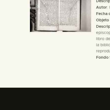
Descri
Autor
:
Fecha d
Objeto 
Descri
episcop
libro d
la bibl
reprodu
Fondo 