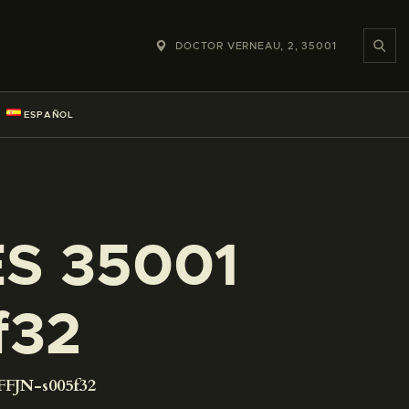
DOCTOR VERNEAU, 2, 35001
ESPAÑOL
ES 35001
f32
FFJN-s005f32