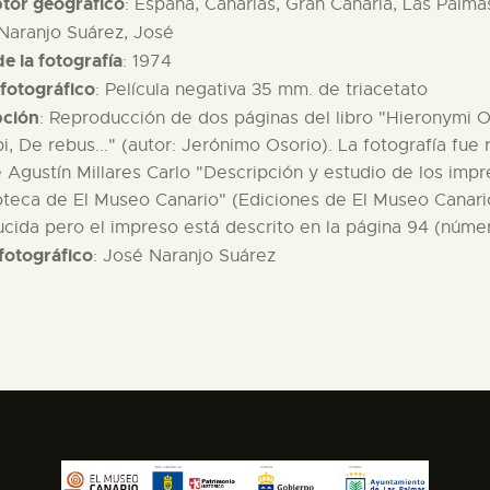
ptor geográfico
: España, Canarias, Gran Canaria, Las Palma
 Naranjo Suárez, José
e la fotografía
: 1974
fotográfico
: Película negativa 35 mm. de triacetato
pción
: Reproducción de dos páginas del libro "Hieronymi Osor
i, De rebus..." (autor: Jerónimo Osorio). La fotografía fue 
e Agustín Millares Carlo "Descripción y estudio de los imp
ioteca de El Museo Canario" (Ediciones de El Museo Canari
cida pero el impreso está descrito en la página 94 (núme
fotográfico
: José Naranjo Suárez