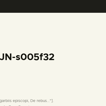
FJN-s005f32
garbiis episcopi, De rebus..."].