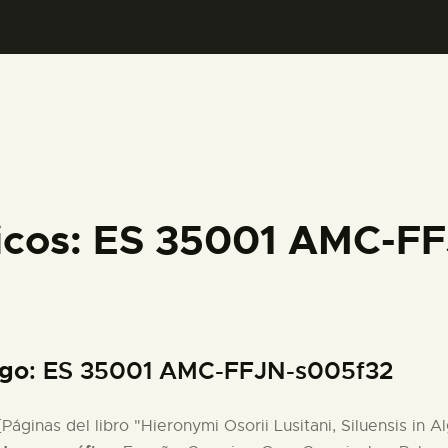
PREPARAR LA VISITA
ACTIVIDADES
█
EL MUSEO
ficos: ES 35001 AMC-F
COLECCIONES
DIDÁCTICA
igo
: ES 35001 AMC-FFJN-s005f32
ESPAÑOL
 [Páginas del libro "Hieronymi Osorii Lusitani, Siluensis in Al