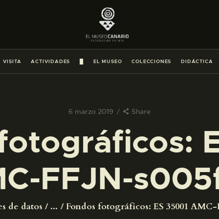
PREPARAR LA VISITA
ACTIVIDADES
 VISITA
ACTIVIDADES
█
EL MUSEO
COLECCIONES
DIDÁCTICA
█
EL MUSEO
6 marzo 2019
Share
fotográficos: 
COLECCIONES
C-FFJN-s005
DIDÁCTICA
ESPAÑOL
es de datos
...
Fondos fotográficos: ES 35001 AMC-