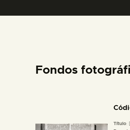
Fondos fotográ
Cód
Título
: