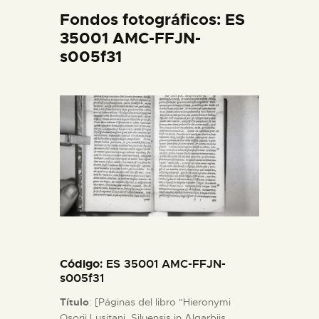
DIDÁCTICA
Fondos fotográficos: ES
35001 AMC-FFJN-
s005f31
ESPAÑOL
PREPARAR LA VISITA
ACTIVIDADES
█
EL MUSEO
Código
: ES 35001 AMC-FFJN-
COLECCIONES
s005f31
Título
: [Páginas del libro "Hieronymi
DIDÁCTICA
Osorii Lusitani, Siluensis in Algarbiis