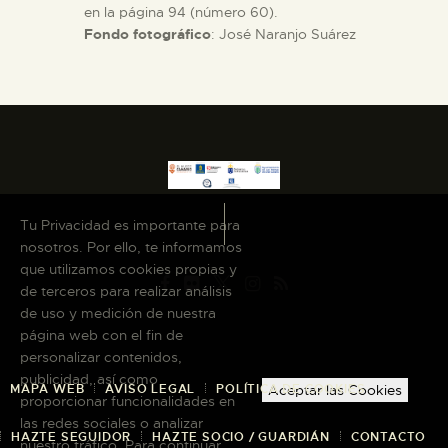
en la página 94 (número 60).
Fondo fotográfico
: José Naranjo Suárez
Tu Privacidad es importante para
nosotros. Por ello, te informamos
que utilizamos cookies propias y
de terceros para realizar análisis
de uso y medición de nuestra
página web con el fin de
personalizar contenidos,
publicidad, así como
MAPA WEB
AVISO LEGAL
POLÍTICA DE COOKIES
Aceptar las Cookies
proporcionar funcionalidades en
las redes sociales o analizar
HAZTE SEGUIDOR
HAZTE SOCIO / GUARDIÁN
CONTACTO
nuestro tráfico. Para continuar