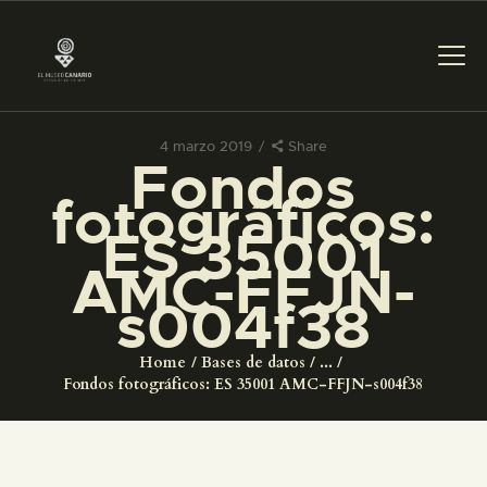
4 marzo 2019
Share
Fondos
PREPARAR LA VISITA
fotográficos:
ES 35001
ACTIVIDADES
AMC-FFJN-
s004f38
█
Home
Bases de datos
...
EL MUSEO
Fondos fotográficos: ES 35001 AMC-FFJN-s004f38
COLECCIONES