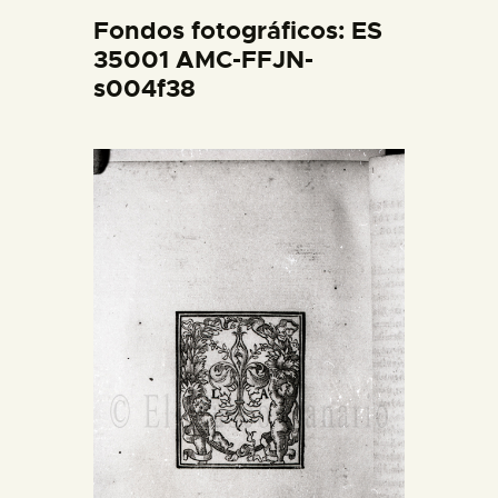
DIDÁCTICA
Fondos fotográficos: ES
35001 AMC-FFJN-
s004f38
ESPAÑOL
PREPARAR LA VISITA
ACTIVIDADES
█
EL MUSEO
COLECCIONES
DIDÁCTICA