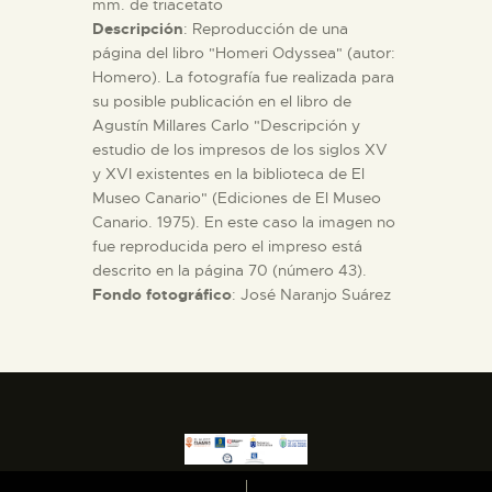
mm. de triacetato
Descripción
: Reproducción de una
página del libro "Homeri Odyssea" (autor:
Homero). La fotografía fue realizada para
su posible publicación en el libro de
Agustín Millares Carlo "Descripción y
estudio de los impresos de los siglos XV
y XVI existentes en la biblioteca de El
Museo Canario" (Ediciones de El Museo
Canario. 1975). En este caso la imagen no
fue reproducida pero el impreso está
descrito en la página 70 (número 43).
Fondo fotográfico
: José Naranjo Suárez