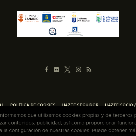
AL
POLÍTICA DE COOKIES
HAZTE SEGUIDOR
HAZTE SOCIO 
 informamos que utilizamos cookies propias y de terceros pa
zar contenidos, publicidad, así como proporcionar funcion
pta la configuración de nuestras cookies. Puede obtener má
pyright © 2026 El Museo Canario · Todos los derechos reserva