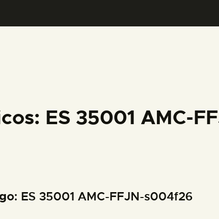
PREPARAR LA VISITA
ACTIVIDADES
█
EL MUSEO
ficos: ES 35001 AMC-F
COLECCIONES
DIDÁCTICA
igo
: ES 35001 AMC-FFJN-s004f26
ESPAÑOL