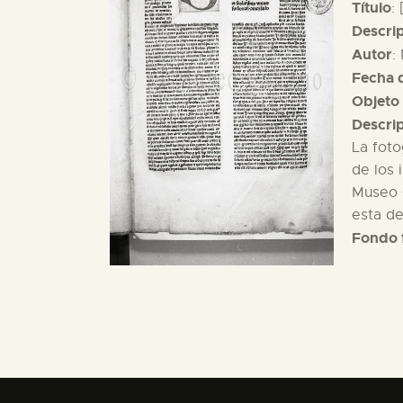
Título
:
Descri
Autor
:
Fecha d
Objeto 
Descri
La foto
de los 
Museo C
esta de
Fondo 