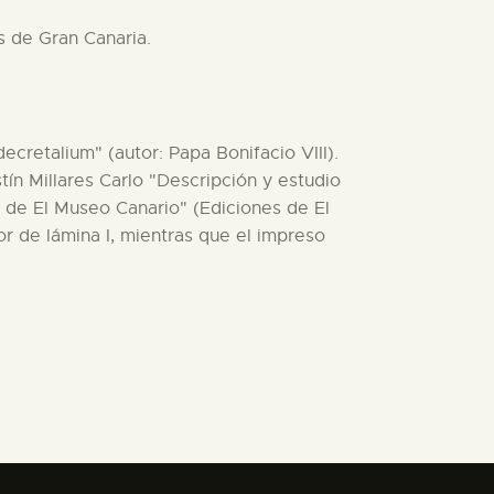
s de Gran Canaria.
ecretalium" (autor: Papa Bonifacio VIII).
stín Millares Carlo "Descripción y estudio
a de El Museo Canario" (Ediciones de El
r de lámina I, mientras que el impreso