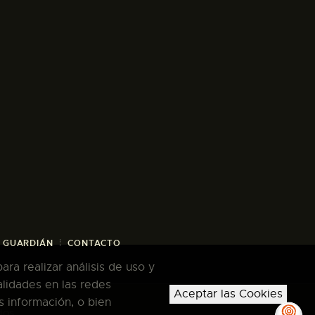
/ GUARDIÁN
CONTACTO
ra realizar análisis de uso y
alidades en las redes
Aceptar las Cookies
s información, o bien
dos