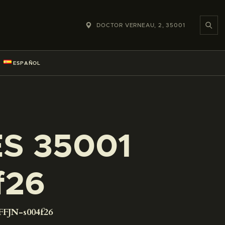
DOCTOR VERNEAU, 2, 35001
ESPAÑOL
ES 35001
f26
FFJN-s004f26