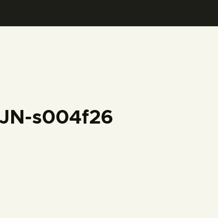
FJN-s004f26