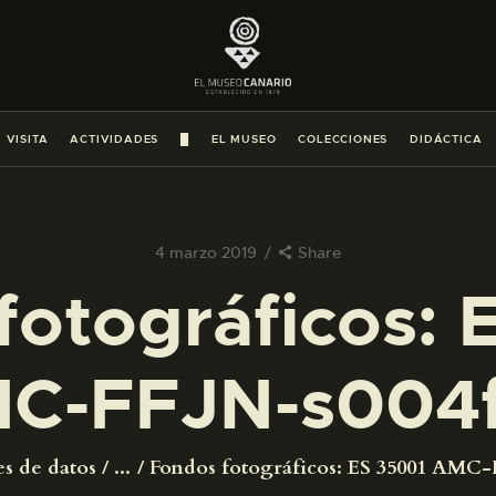
PREPARAR LA VISITA
ACTIVIDADES
 VISITA
ACTIVIDADES
█
EL MUSEO
COLECCIONES
DIDÁCTICA
█
EL MUSEO
4 marzo 2019
Share
fotográficos: 
COLECCIONES
C-FFJN-s004
DIDÁCTICA
ESPAÑOL
es de datos
...
Fondos fotográficos: ES 35001 AMC-