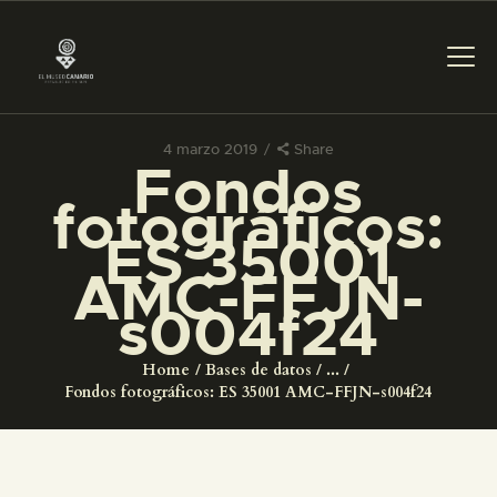
4 marzo 2019
Share
Fondos
PREPARAR LA VISITA
fotográficos:
ES 35001
ACTIVIDADES
AMC-FFJN-
s004f24
█
Home
Bases de datos
...
EL MUSEO
Fondos fotográficos: ES 35001 AMC-FFJN-s004f24
COLECCIONES