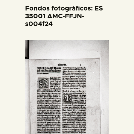
DIDÁCTICA
Fondos fotográficos: ES
35001 AMC-FFJN-
s004f24
ESPAÑOL
PREPARAR LA VISITA
ACTIVIDADES
█
EL MUSEO
COLECCIONES
DIDÁCTICA