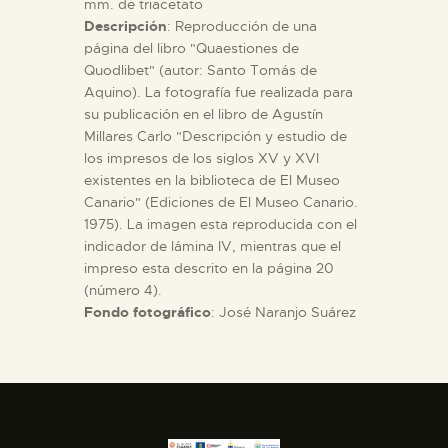
mm. de triacetato
Descripción
: Reproducción de una
página del libro "Quaestiones de
Quodlibet" (autor: Santo Tomás de
Aquino). La fotografía fue realizada para
su publicación en el libro de Agustín
Millares Carlo "Descripción y estudio de
los impresos de los siglos XV y XVI
existentes en la biblioteca de El Museo
Canario" (Ediciones de El Museo Canario.
1975). La imagen esta reproducida con el
indicador de lámina IV, mientras que el
impreso esta descrito en la página 20
(número 4).
Fondo fotográfico
: José Naranjo Suárez