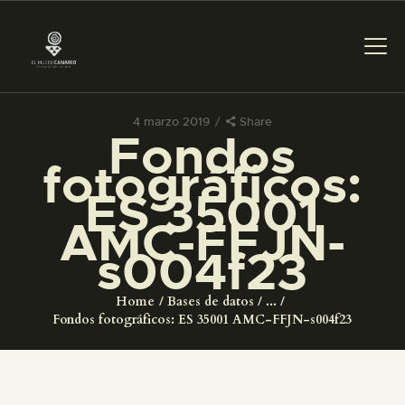
4 marzo 2019
Share
Fondos
PREPARAR LA VISITA
fotográficos:
ES 35001
ACTIVIDADES
AMC-FFJN-
s004f23
█
Home
Bases de datos
...
EL MUSEO
Fondos fotográficos: ES 35001 AMC-FFJN-s004f23
COLECCIONES