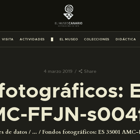
PREPARAR LA VISITA
ACTIVIDADES
 VISITA
ACTIVIDADES
█
EL MUSEO
COLECCIONES
DIDÁCTICA
█
EL MUSEO
4 marzo 2019
Share
fotográficos: 
COLECCIONES
C-FFJN-s004
DIDÁCTICA
ESPAÑOL
es de datos
...
Fondos fotográficos: ES 35001 AMC-