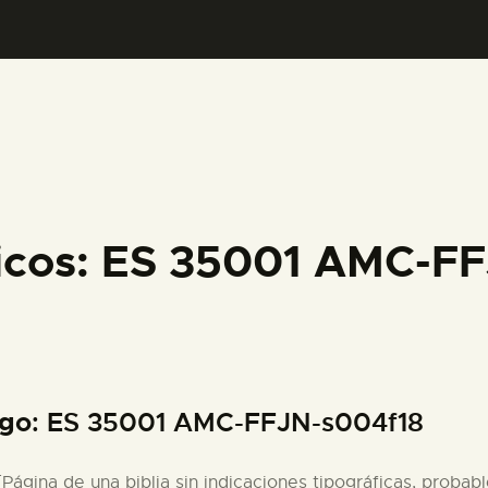
PREPARAR LA VISITA
ACTIVIDADES
█
EL MUSEO
icos: ES 35001 AMC-F
COLECCIONES
DIDÁCTICA
igo
: ES 35001 AMC-FFJN-s004f18
ESPAÑOL
 [Página de una biblia sin indicaciones tipográficas, probab