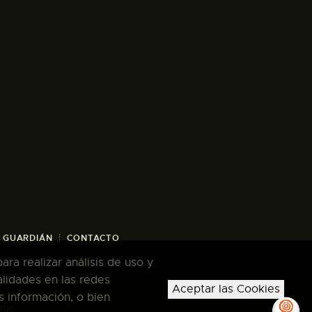
/ GUARDIÁN
CONTACTO
ra realizar análisis de uso y
alidades en las redes
Aceptar las Cookies
s información, o bien
dos