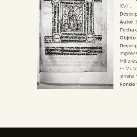
XVI].
Descri
Autor
:
Fecha d
Objeto 
Descri
impresa
Millare
El Muse
lámina 
Fondo 