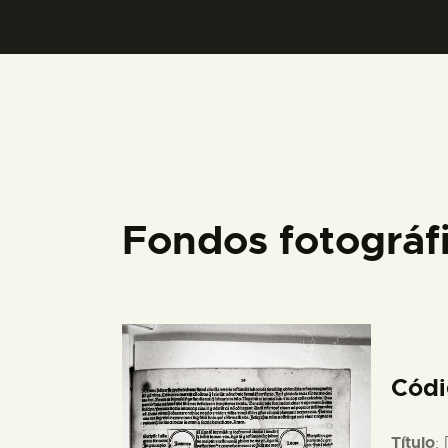
Fondos fotográf
Cód
Título
: