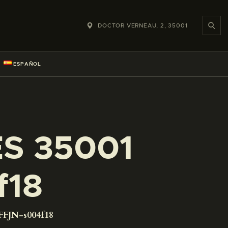
DOCTOR VERNEAU, 2, 35001
ESPAÑOL
ES 35001
f18
FFJN-s004f18