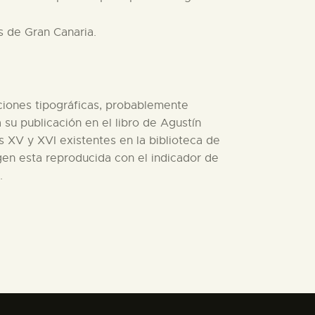
s de Gran Canaria.
aciones tipográficas, probablemente
a su publicación en el libro de Agustín
s XV y XVI existentes en la biblioteca de
gen esta reproducida con el indicador de
.