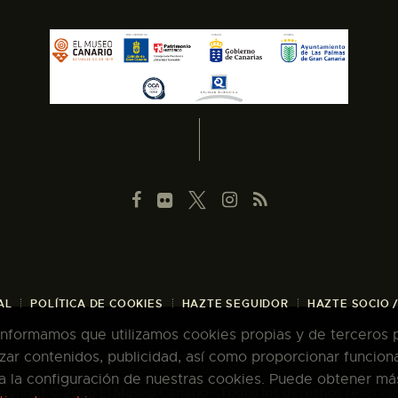
AL
POLÍTICA DE COOKIES
HAZTE SEGUIDOR
HAZTE SOCIO 
 informamos que utilizamos cookies propias y de terceros pa
zar contenidos, publicidad, así como proporcionar funcion
pta la configuración de nuestras cookies. Puede obtener má
pyright © 2026 El Museo Canario · Todos los derechos reserva