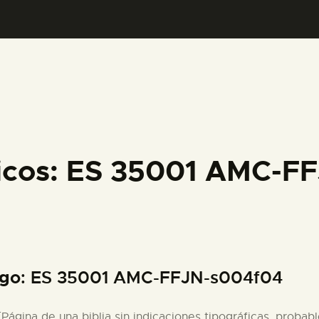
PREPARAR LA VISITA
ACTIVIDADES
█
EL MUSEO
ficos: ES 35001 AMC-F
COLECCIONES
DIDÁCTICA
igo
: ES 35001 AMC-FFJN-s004f04
ESPAÑOL
 [Página de una biblia sin indicaciones tipográficas, probab