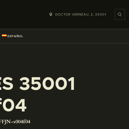
DOCTOR VERNEAU, 2, 35001
ESPAÑOL
ES 35001
f04
FFJN-s004f04