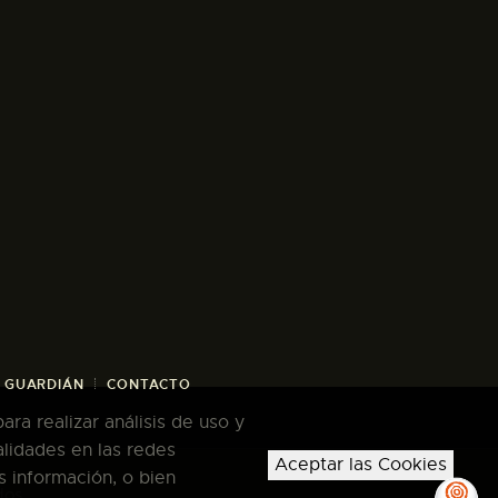
/ GUARDIÁN
CONTACTO
ra realizar análisis de uso y
alidades en las redes
Aceptar las Cookies
s información, o bien
dos