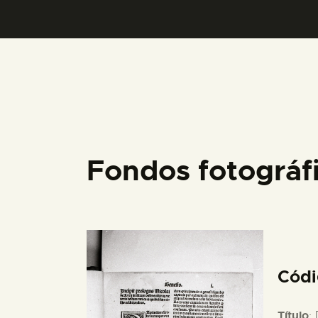
Fondos fotográ
Cód
Título
: