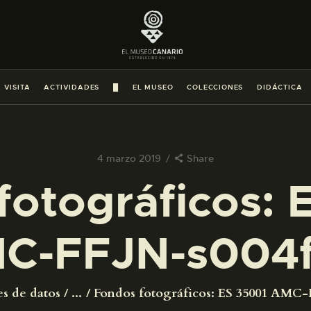
PREPARAR LA VISITA
ACTIVIDADES
 VISITA
ACTIVIDADES
█
EL MUSEO
COLECCIONES
DIDÁCTICA
█
EL MUSEO
4 marzo 2019
Share
fotográficos: 
COLECCIONES
C-FFJN-s004
DIDÁCTICA
ESPAÑOL
es de datos
...
Fondos fotográficos: ES 35001 AMC-