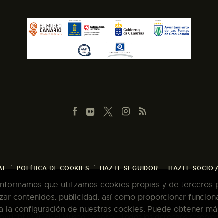
AL
POLÍTICA DE COOKIES
HAZTE SEGUIDOR
HAZTE SOCIO 
 informamos que utilizamos cookies propias y de terceros pa
zar contenidos, publicidad, así como proporcionar funcion
pta la configuración de nuestras cookies. Puede obtener má
pyright © 2026 El Museo Canario · Todos los derechos reserva