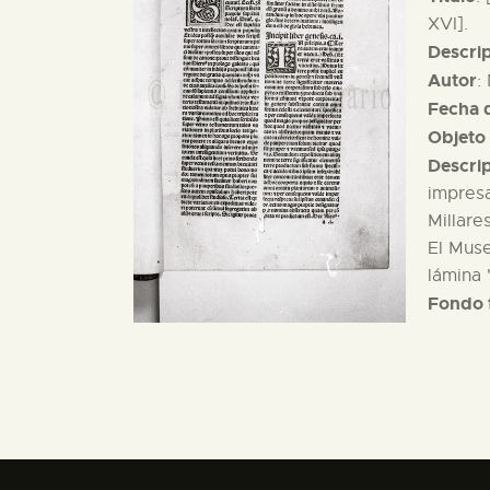
XVI].
Descri
Autor
:
Fecha d
Objeto 
Descri
impresa
Millare
El Muse
lámina 
Fondo 