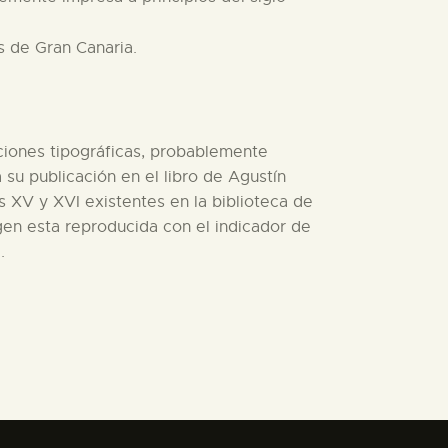
s de Gran Canaria.
aciones tipográficas, probablemente
a su publicación en el libro de Agustín
s XV y XVI existentes en la biblioteca de
gen esta reproducida con el indicador de
.