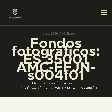
4 marzo 2019
Share
Fondos
PREPARAR LA VISITA
fotográficos:
ES 35001
ACTIVIDADES
AMC-FFJN-
s004f01
█
Home
Bases de datos
...
EL MUSEO
Fondos fotográficos: ES 35001 AMC-FFJN-s004f01
COLECCIONES