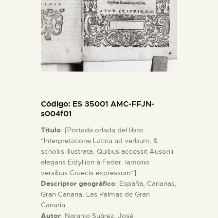
ESPAÑOL
Código
: ES 35001 AMC-FFJN-
s004f01
Título
: [Portada orlada del libro
"Interpretatione Latina ad verbum, &
scholiis illustrata. Quibus accessit Ausonii
elegans Eidyllion à Feder. Iamotio
versibus Graecis expressum"].
Descriptor geográfico
: España, Canarias,
Gran Canaria, Las Palmas de Gran
Canaria.
Autor
: Naranjo Suárez, José