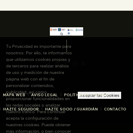
Tu Privacidad es importante para
nosotros. Por ello, te informamos
que utilizamos cookies propias y
de terceros para realizar análisis
de uso y medición de nuestra
página web con el fin de
personalizar contenidos,
publicidad, así como
MAPA WEB
AVISO LEGAL
POLÍTICA DE COOKIES
Aceptar las Cookies
proporcionar funcionalidades en
las redes sociales o analizar
HAZTE SEGUIDOR
HAZTE SOCIO / GUARDIÁN
CONTACTO
nuestro tráfico. Para continuar
acepta la configuración de
nuestras cookies. Puede obtener
más información, o bien conocer