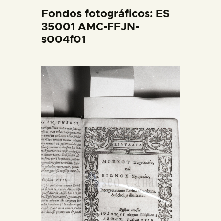
DIDÁCTICA
Fondos fotográficos: ES
35001 AMC-FFJN-
s004f01
ESPAÑOL
PREPARAR LA VISITA
ACTIVIDADES
█
EL MUSEO
COLECCIONES
DIDÁCTICA