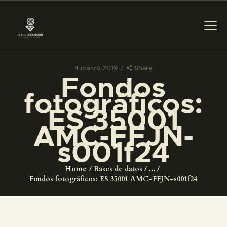
4 marzo 2019
Share
Fondos
PREPARAR LA VISITA
fotográficos:
ES 35001
ACTIVIDADES
AMC-FFJN-
s001f24
█
Home
Bases de datos
...
EL MUSEO
Fondos fotográficos: ES 35001 AMC-FFJN-s001f24
COLECCIONES