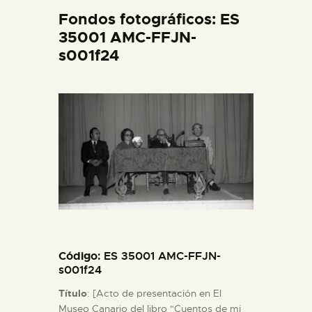
DIDÁCTICA
Fondos fotográficos: ES
35001 AMC-FFJN-
s001f24
ESPAÑOL
PREPARAR LA VISITA
ACTIVIDADES
█
EL MUSEO
Código
: ES 35001 AMC-FFJN-
COLECCIONES
s001f24
Título
: [Acto de presentación en El
DIDÁCTICA
Museo Canario del libro "Cuentos de mi