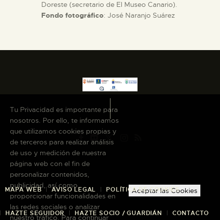
Doreste (secretario de El Museo Canario).
Fondo fotográfico
: José Naranjo Suárez
Tu Privacidad es importante para
nosotros. Por ello, te informamos
que utilizamos cookies propias y
de terceros para realizar análisis
de uso y medición de nuestra
página web con el fin de
personalizar contenidos,
publicidad, así como
MAPA WEB
AVISO LEGAL
POLÍTICA DE COOKIES
Aceptar las Cookies
proporcionar funcionalidades en
las redes sociales o analizar
HAZTE SEGUIDOR
HAZTE SOCIO / GUARDIÁN
CONTACTO
nuestro tráfico. Para continuar