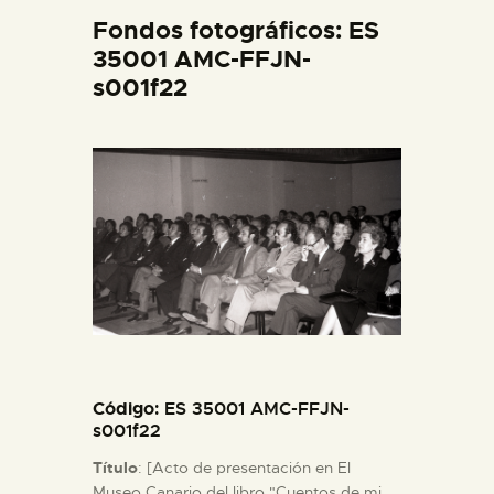
DIDÁCTICA
Fondos fotográficos: ES
35001 AMC-FFJN-
s001f22
ESPAÑOL
PREPARAR LA VISITA
ACTIVIDADES
█
EL MUSEO
Código
: ES 35001 AMC-FFJN-
COLECCIONES
s001f22
Título
: [Acto de presentación en El
DIDÁCTICA
Museo Canario del libro "Cuentos de mi