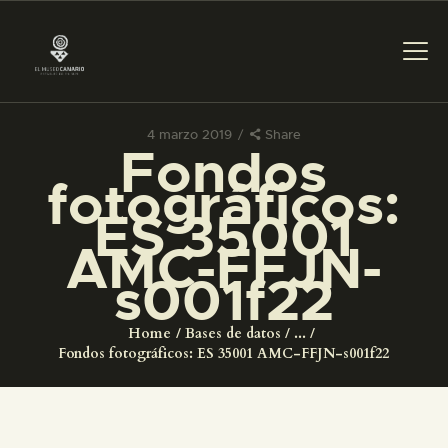
4 marzo 2019
Share
Fondos
PREPARAR LA VISITA
fotográficos:
ES 35001
ACTIVIDADES
AMC-FFJN-
s001f22
█
Home
Bases de datos
...
EL MUSEO
Fondos fotográficos: ES 35001 AMC-FFJN-s001f22
COLECCIONES