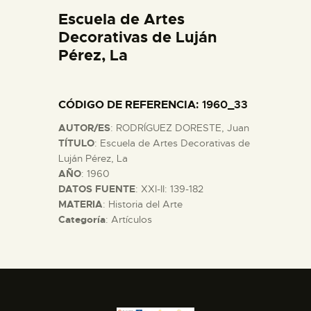
DIDÁCTICA
Escuela de Artes
Decorativas de Luján
Pérez, La
ESPAÑOL
PREPARAR LA VISITA
CÓDIGO DE REFERENCIA
: 1960_33
AUTOR/ES
: RODRÍGUEZ DORESTE, Juan
ACTIVIDADES
TÍTULO
: Escuela de Artes Decorativas de
Luján Pérez, La
AÑO
: 1960
█
DATOS FUENTE
: XXI-II: 139-182
MATERIA
: Historia del Arte
Categoría
: Artículos
EL MUSEO
COLECCIONES
DIDÁCTICA