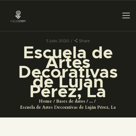
5 julio 2020
Share
Escuela de
PREPARAR LA VISITA
Artes
Decorativas
ACTIVIDADES
de Luján
Pérez, La
█
Home
Bases de datos
...
EL MUSEO
Escuela de Artes Decorativas de Luján Pérez, La
COLECCIONES