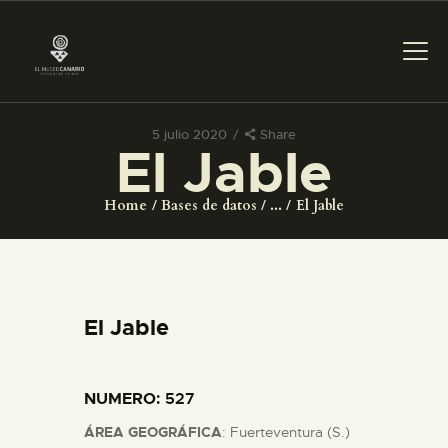
5 julio 2020
Share
El Jable
PREPARAR LA VISITA
Home
Bases de datos
...
El Jable
ACTIVIDADES
█
El Jable
EL MUSEO
NUMERO
: 527
COLECCIONES
ÁREA GEOGRÁFICA
: Fuerteventura (S.)