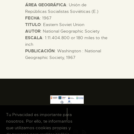
ÁREA GEOGRÁFICA
: Unión de
DIDÁCTICA
Repúblicas Socialistas Soviéticas (E.)
FECHA
: 1967
ESPAÑOL
TITULO
: Eastern Soviet Union
AUTOR
: National Geographic Society
ESCALA
: 1:11.404.800 or 180 miles to the
PREPARAR LA VISITA
inch
PUBLICACIÓN
: Washington : National
Geographic Society, 1967
ACTIVIDADES
█
EL MUSEO
COLECCIONES
Tu Privacidad es importante para
nosotros. Por ello, te informamos
que utilizamos cookies propias y
DIDÁCTICA