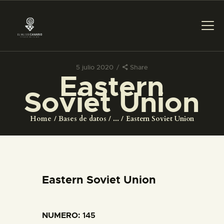
5 julio 2020
Share
Eastern
PREPARAR LA VISITA
Soviet Union
ACTIVIDADES
Home
Bases de datos
...
Eastern Soviet Union
█
EL MUSEO
Eastern Soviet Union
COLECCIONES
NUMERO
: 145