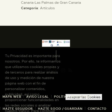
Canaria-Las Palmas de Gran Canaria
Categoría
: Artículos
ESPAÑOL
Tu Privacidad es importante para
nosotros. Por ello, te informamos
que utilizamos cookies propias y
de terceros para realizar análisis
de uso y medición de nuestra
página web con el fin de
personalizar contenidos,
publicidad, así como
MAPA WEB
AVISO LEGAL
POLÍTICA DE COOKIES
Aceptar las Cookies
proporcionar funcionalidades en
las redes sociales o analizar
HAZTE SEGUIDOR
HAZTE SOCIO / GUARDIÁN
CONTACTO
nuestro tráfico. Para continuar