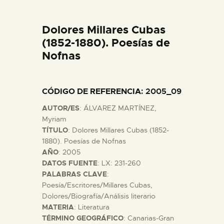
DIDÁCTICA
Dolores Millares Cubas
ESPAÑOL
(1852-1880). Poesías de
Nofnas
PREPARAR LA VISITA
CÓDIGO DE REFERENCIA
: 2005_09
ACTIVIDADES
AUTOR/ES
: ÁLVAREZ MARTÍNEZ,
Myriam
█
TÍTULO
: Dolores Millares Cubas (1852-
1880). Poesías de Nofnas
AÑO
: 2005
EL MUSEO
DATOS FUENTE
: LX: 231-260
PALABRAS CLAVE
:
Poesía/Escritores/Millares Cubas,
COLECCIONES
Dolores/Biografía/Análisis literario
MATERIA
: Literatura
TÉRMINO GEOGRÁFICO
: Canarias-Gran
DIDÁCTICA