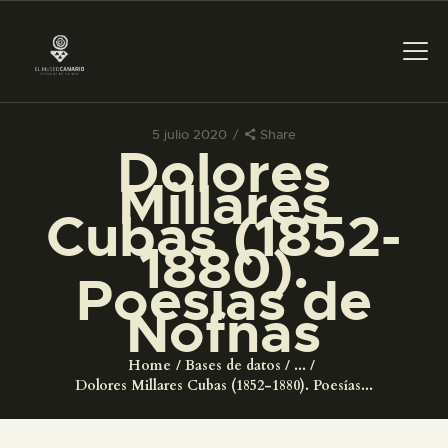
5 julio 2020
Share
Dolores
PREPARAR LA VISITA
Millares
Cubas (1852-
ACTIVIDADES
1880).
Poesías de
█
Nofnas
EL MUSEO
Home
Bases de datos
...
Dolores Millares Cubas (1852-1880). Poesías...
COLECCIONES