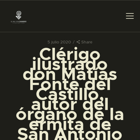
5 julio 2020
Share
Clérigo
PREPARAR LA VISITA
ilustrado
don Matías
ACTIVIDADES
Fonte del
Castillo,
█
autor del
órgano de la
EL MUSEO
ermita de
San Antonio
COLECCIONES