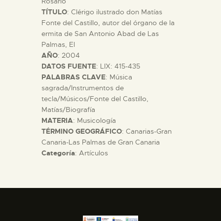
Rosario
TÍTULO
: Clérigo ilustrado don Matías
Fonte del Castillo, autor del órgano de la
ESPAÑOL
ermita de San Antonio Abad de Las
Palmas, El
AÑO
: 2004
DATOS FUENTE
: LIX: 415-435
PALABRAS CLAVE
: Música
sagrada/Instrumentos de
tecla/Músicos/Fonte del Castillo,
Matías/Biografía
MATERIA
: Musicología
TÉRMINO GEOGRÁFICO
: Canarias-Gran
Canaria-Las Palmas de Gran Canaria
Categoría
: Artículos