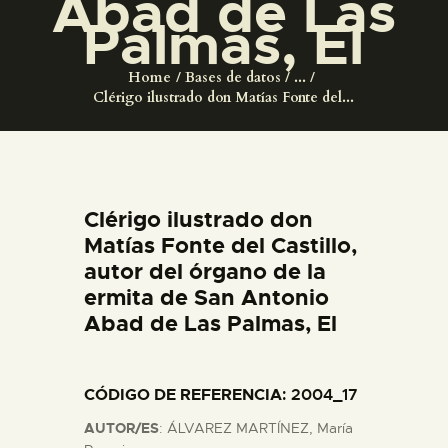
Abad de Las
DIDÁCTICA
Palmas, El
ESPAÑOL
Home
Bases de datos
...
Clérigo ilustrado don Matías Fonte del...
PREPARAR LA VISITA
ACTIVIDADES
Clérigo ilustrado don
Matías Fonte del Castillo,
█
autor del órgano de la
ermita de San Antonio
EL MUSEO
Abad de Las Palmas, El
COLECCIONES
CÓDIGO DE REFERENCIA
: 2004_17
AUTOR/ES
: ÁLVAREZ MARTÍNEZ, María
DIDÁCTICA